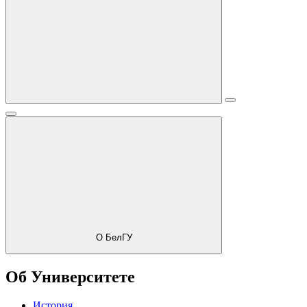
О БелГУ
Об Университете
История