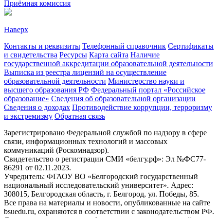
Приёмная комиссия
Наверх
Контакты и реквизиты
Телефонный справочник
Сертификаты
и свидетельства
Ресурсы
Карта сайта
Наличие
государственной аккредитации образовательной деятельности
Выписка из реестра лицензий на осуществление
образовательной деятельности
Министерствo науки и
высшего образования РФ
Федеральный портал «Российское
образование»
Сведения об образовательной организации
Сведения о доходах
Противодействие коррупции, терроризму
и экстремизму
Обратная связь
Зарегистрировано Федеральной службой по надзору в сфере
связи, информационных технологий и массовых
коммуникаций (Роскомнадзор).
Свидетельство о регистрации СМИ «белгу.рф»: Эл №ФС77-
86291 от 02.11.2023.
Учредитель: ФГАОУ ВО «Белгородский государственный
национальный исследовательский университет». Адрес:
308015, Белгородская область, г. Белгород, ул. Победы, 85.
Все права на материалы и новости, опубликованные на сайте
bsuedu.ru, охраняются в соответствии с законодательством РФ.