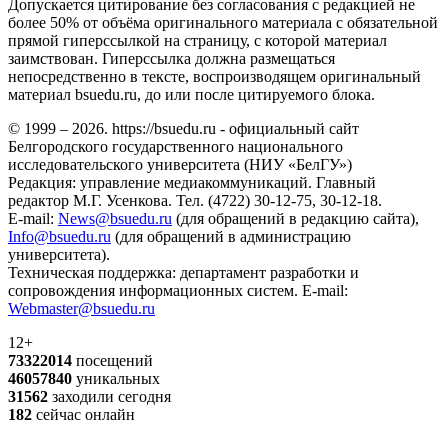
Допускается цитирование без согласования с редакцией не
более 50% от объёма оригинального материала с обязательной
прямой гиперссылкой на страницу, с которой материал
заимствован. Гиперссылка должна размещаться
непосредственно в тексте, воспроизводящем оригинальный
материал bsuedu.ru, до или после цитируемого блока.
© 1999 – 2026. https://bsuedu.ru - официальный сайт
Белгородского государственного национального
исследовательского университета (НИУ «БелГУ»)
Редакция: управление медиакоммуникаций. Главный
редактор М.Г. Усенкова. Тел. (4722) 30-12-75, 30-12-18.
E-mail:
News@bsuedu.ru
(для обращений в редакцию сайта),
Info@bsuedu.ru
(для обращений в администрацию
университета).
Техническая поддержка: департамент разработки и
сопровождения информационных систем. E-mail:
Webmaster@bsuedu.ru
12+
73322014
посещений
46057840
уникальных
31562
заходили сегодня
182
сейчас онлайн