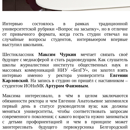
Интервью состоялось в рамках традиционной
университетской рубрики «Вопрос на засыпку», но в отличие
от привычного формата, когда гость студии отвечал на
случайные вопросы студентов, интервьюером впервые
выступил школьник.
Шестиклассник
Максим Чуркин
мечтает связать своё
будущее с медиасферой и стать радиоведущим. Как слушатель
школы журналистики института общественных наук и
массовых коммуникаций НИУ «БелГУ», он захотел взять
интервью именно у ректора университета
Евгении
Карловской
. На запись в студию он пришёл с наставником –
студентом ИОНиМК
Артуром Фаизовым
.
Максима интересовало, в чём в целом заключаются
обязанности ректора и чем Евгении Анатольевне запомнился
первый день в статусе руководителя вуза; как должны
меняться университеты, чтобы соответствовать запросам
современного поколения; с какого возраста нужно заниматься
с детьми профориентацией и чем в принципе может
заинтересовать будущего первокурсника Белгородский