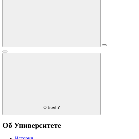
О БелГУ
Об Университете
История