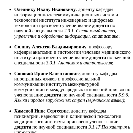
Олейнику Ивану Ивановичу
, доценту кафедры
информационно-телекоммуникационных систем и
технологий института инженерных и цифровых
технологий присвоено ученое звание
доцента
по
научной специальности
2.3.1. Системный анализ,
управление и обработка информации, статистика
;
Солину Алексею Владимировичу
, профессору
кафедры анатомии и гистологии человека медицинского
института присвоено ученое звание
доцента
по научной
специальности
3.3.1. Анатомия и антропология
;
Соповой Ирине Валентиновне
, доценту кафедры
иностранных языков и профессиональной
коммуникации института межкультурной
коммуникации и международных отношений присвоено
ученое звание
доцента
по научной специальности
5.9.6.
Языки народов зарубежных стран (германские языки)
;
Хамской Инне Сергеевне
, доценту кафедры
психиатрии, наркологии и клинической психологии
медицинского института присвоено ученое звание
доцента
по научной специальности
3.1.17 Психиатрия и
наркология
;