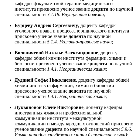
кафедры факультетской терапии медицинского
института присвоено ученое звание
доцента
по научной
специальности
3.1.18. Внутренние болезни
;
Бурцеву Андрею Сергеевичу
, доценту кафедры
уголовного права и процесса юридического института
присвоено ученое звание
доцента
по научной
специальности
5.1.4. Уголовно-правовые науки
;
Воловичевой Наталье Александровне
, доценту
кафедры общей химии института фармации, химии и
биологии присвоено ученое звание
доцента
по научной
специальности
1.4.1. Неорганическая химия
;
Дудиной Софье Николаевне
, доценту кафедры общей
химии института фармации, химии и биологии
присвоено ученое звание
доцента
по научной
специальности
1.4.1. Неорганическая химия
;
Лукьяновой Елене Викторовне
, доценту кафедры
иностранных языков и профессиональной
коммуникации института межкультурной
коммуникации и международных отношений присвоено
ученое звание
доцента
по научной специальности
5.9.6.
Языки народов зарубежных стран (германские языки)
;