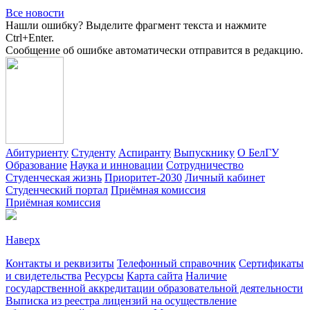
Все новости
Нашли ошибку? Выделите фрагмент текста и нажмите
Ctrl+Enter.
Сообщение об ошибке автоматически отправится в редакцию.
Абитуриенту
Студенту
Аспиранту
Выпускнику
О БелГУ
Образование
Наука и инновации
Сотрудничество
Студенческая жизнь
Приоритет-2030
Личный кабинет
Студенческий портал
Приёмная комиссия
Приёмная комиссия
Наверх
Контакты и реквизиты
Телефонный справочник
Сертификаты
и свидетельства
Ресурсы
Карта сайта
Наличие
государственной аккредитации образовательной деятельности
Выписка из реестра лицензий на осуществление