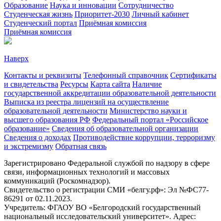
Образование
Наука и инновации
Сотрудничество
Студенческая жизнь
Приоритет-2030
Личный кабинет
Студенческий портал
Приёмная комиссия
Приёмная комиссия
Наверх
Контакты и реквизиты
Телефонный справочник
Сертификаты
и свидетельства
Ресурсы
Карта сайта
Наличие
государственной аккредитации образовательной деятельности
Выписка из реестра лицензий на осуществление
образовательной деятельности
Министерствo науки и
высшего образования РФ
Федеральный портал «Российское
образование»
Сведения об образовательной организации
Сведения о доходах
Противодействие коррупции, терроризму
и экстремизму
Обратная связь
Зарегистрировано Федеральной службой по надзору в сфере
связи, информационных технологий и массовых
коммуникаций (Роскомнадзор).
Свидетельство о регистрации СМИ «белгу.рф»: Эл №ФС77-
86291 от 02.11.2023.
Учредитель: ФГАОУ ВО «Белгородский государственный
национальный исследовательский университет». Адрес: