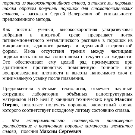
порошка из высокоэнтропийного сплава, а также мы первыми
таким образом получили порошок для стоматологических
сплавов,
- рассказал Сергей Валерьевич об уникальности
предложенного метода.
Как пояснил учёный, высокоскоростная ультразвуковая
вибрация в инертной среде превращает поток
пятикомпонентного металлического расплава в порошок из
микрочастиц заданного размера и идеальной сферической
формы. Из-за отсутствия трения между частицами
подвижность порошка сопоставима с текучестью жидкости.
Это обеспечивает ему целый ряд преимуществ при
аддитивном производстве: повышенную точность при
воспроизведении плотности и высоты наносимого слоя и
минимальную усадку после плавления.
Предложенная учёными технология, отмечает научный
сотрудник лаборатории объёмных наноструктурных
материалов НИУ БелГУ, кандидат технических наук
Максим
Озеров
, позволяет получать порошок, элементный состав
которого соответствует исходному литому состоянию сплава.
- Мы экспериментально подтвердили равномерное
распределение в полученном порошке химических элементов
сплава,
- пояснил
Максим Сергеевич
.