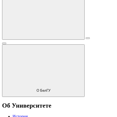
О БелГУ
Об Университете
История