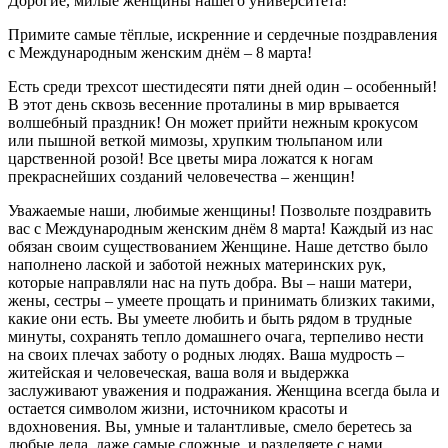
Дорогие, милые женщины нашего университета!
Примите самые тёплые, искренние и сердечные поздравления
с Международным женским днём – 8 марта!
Есть среди трехсот шестидесяти пяти дней один – особенный!
В этот день сквозь весенние проталины в мир врывается
волшебный праздник! Он может прийти нежным крокусом
или пышной веткой мимозы, хрупким тюльпаном или
царственной розой! Все цветы мира ложатся к ногам
прекраснейших созданий человечества – женщин!
Уважаемые наши, любимые женщины! Позвольте поздравить
вас с Международным женским днём 8 марта! Каждый из нас
обязан своим существованием Женщине. Наше детство было
наполнено лаской и заботой нежных материнских рук,
которые направляли нас на путь добра. Вы – наши матери,
жены, сестры – умеете прощать и принимать близких такими,
какие они есть. Вы умеете любить и быть рядом в трудные
минуты, сохранять тепло домашнего очага, терпеливо нести
на своих плечах заботу о родных людях. Ваша мудрость –
житейская и человеческая, ваша воля и выдержка
заслуживают уважения и подражания. Женщина всегда была и
остается символом жизни, источником красоты и
вдохновения. Вы, умные и талантливые, смело беретесь за
любые дела, даже самые сложные, и разделяете с нами,