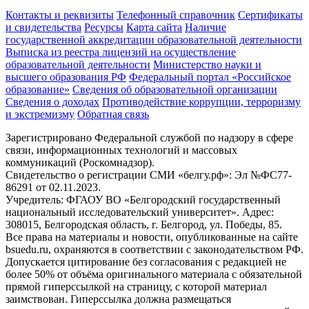
Контакты и реквизиты
Телефонный справочник
Сертификаты
и свидетельства
Ресурсы
Карта сайта
Наличие
государственной аккредитации образовательной деятельности
Выписка из реестра лицензий на осуществление
образовательной деятельности
Министерствo науки и
высшего образования РФ
Федеральный портал «Российское
образование»
Сведения об образовательной организации
Сведения о доходах
Противодействие коррупции, терроризму
и экстремизму
Обратная связь
Зарегистрировано Федеральной службой по надзору в сфере
связи, информационных технологий и массовых
коммуникаций (Роскомнадзор).
Свидетельство о регистрации СМИ «белгу.рф»: Эл №ФС77-
86291 от 02.11.2023.
Учредитель: ФГАОУ ВО «Белгородский государственный
национальный исследовательский университет». Адрес:
308015, Белгородская область, г. Белгород, ул. Победы, 85.
Все права на материалы и новости, опубликованные на сайте
bsuedu.ru, охраняются в соответствии с законодательством РФ.
Допускается цитирование без согласования с редакцией не
более 50% от объёма оригинального материала с обязательной
прямой гиперссылкой на страницу, с которой материал
заимствован. Гиперссылка должна размещаться