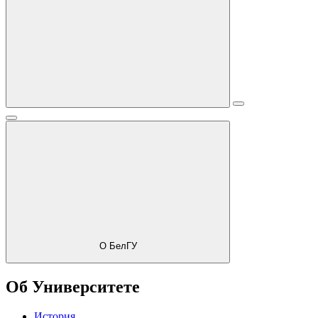
О БелГУ
Об Университете
История