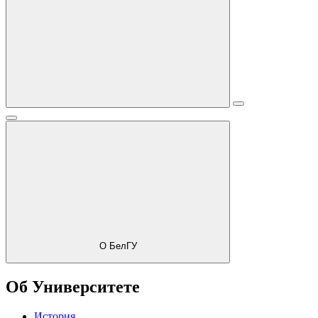
О БелГУ
Об Университете
История