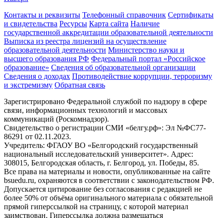
Контакты и реквизиты
Телефонный справочник
Сертификаты
и свидетельства
Ресурсы
Карта сайта
Наличие
государственной аккредитации образовательной деятельности
Выписка из реестра лицензий на осуществление
образовательной деятельности
Министерствo науки и
высшего образования РФ
Федеральный портал «Российское
образование»
Сведения об образовательной организации
Сведения о доходах
Противодействие коррупции, терроризму
и экстремизму
Обратная связь
Зарегистрировано Федеральной службой по надзору в сфере
связи, информационных технологий и массовых
коммуникаций (Роскомнадзор).
Свидетельство о регистрации СМИ «белгу.рф»: Эл №ФС77-
86291 от 02.11.2023.
Учредитель: ФГАОУ ВО «Белгородский государственный
национальный исследовательский университет». Адрес:
308015, Белгородская область, г. Белгород, ул. Победы, 85.
Все права на материалы и новости, опубликованные на сайте
bsuedu.ru, охраняются в соответствии с законодательством РФ.
Допускается цитирование без согласования с редакцией не
более 50% от объёма оригинального материала с обязательной
прямой гиперссылкой на страницу, с которой материал
заимствован. Гиперссылка должна размещаться