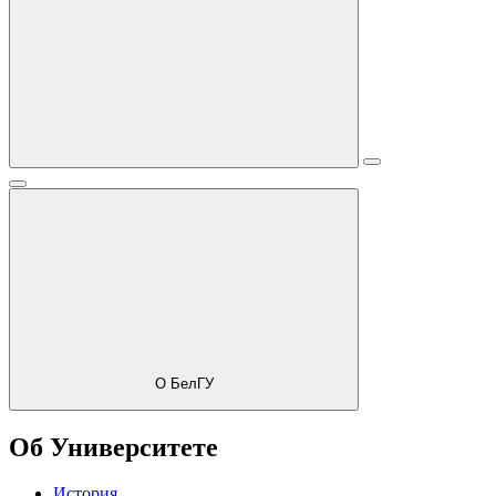
О БелГУ
Об Университете
История