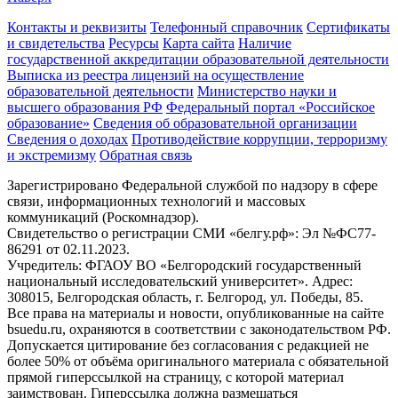
Контакты и реквизиты
Телефонный справочник
Сертификаты
и свидетельства
Ресурсы
Карта сайта
Наличие
государственной аккредитации образовательной деятельности
Выписка из реестра лицензий на осуществление
образовательной деятельности
Министерствo науки и
высшего образования РФ
Федеральный портал «Российское
образование»
Сведения об образовательной организации
Сведения о доходах
Противодействие коррупции, терроризму
и экстремизму
Обратная связь
Зарегистрировано Федеральной службой по надзору в сфере
связи, информационных технологий и массовых
коммуникаций (Роскомнадзор).
Свидетельство о регистрации СМИ «белгу.рф»: Эл №ФС77-
86291 от 02.11.2023.
Учредитель: ФГАОУ ВО «Белгородский государственный
национальный исследовательский университет». Адрес:
308015, Белгородская область, г. Белгород, ул. Победы, 85.
Все права на материалы и новости, опубликованные на сайте
bsuedu.ru, охраняются в соответствии с законодательством РФ.
Допускается цитирование без согласования с редакцией не
более 50% от объёма оригинального материала с обязательной
прямой гиперссылкой на страницу, с которой материал
заимствован. Гиперссылка должна размещаться