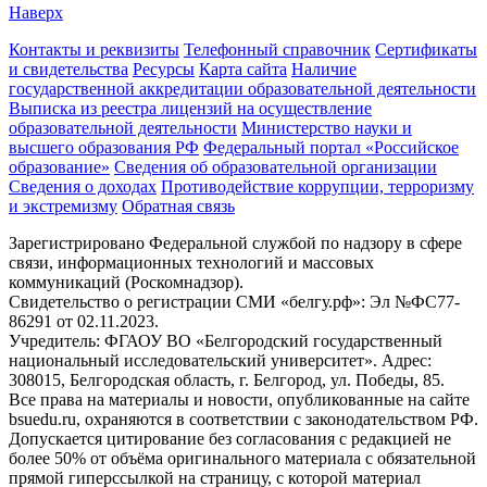
Наверх
Контакты и реквизиты
Телефонный справочник
Сертификаты
и свидетельства
Ресурсы
Карта сайта
Наличие
государственной аккредитации образовательной деятельности
Выписка из реестра лицензий на осуществление
образовательной деятельности
Министерствo науки и
высшего образования РФ
Федеральный портал «Российское
образование»
Сведения об образовательной организации
Сведения о доходах
Противодействие коррупции, терроризму
и экстремизму
Обратная связь
Зарегистрировано Федеральной службой по надзору в сфере
связи, информационных технологий и массовых
коммуникаций (Роскомнадзор).
Свидетельство о регистрации СМИ «белгу.рф»: Эл №ФС77-
86291 от 02.11.2023.
Учредитель: ФГАОУ ВО «Белгородский государственный
национальный исследовательский университет». Адрес:
308015, Белгородская область, г. Белгород, ул. Победы, 85.
Все права на материалы и новости, опубликованные на сайте
bsuedu.ru, охраняются в соответствии с законодательством РФ.
Допускается цитирование без согласования с редакцией не
более 50% от объёма оригинального материала с обязательной
прямой гиперссылкой на страницу, с которой материал