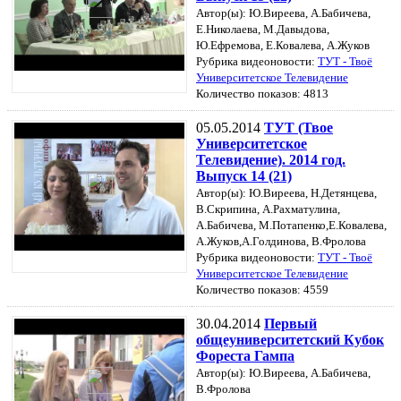
Автор(ы): Ю.Виреева, А.Бабичева,
Е.Николаева, М.Давыдова,
Ю.Ефремова, Е.Ковалева, А.Жуков
Рубрика видеоновости:
ТУТ - Твоё
Университетское Телевидение
Количество показов: 4813
05.05.2014
ТУТ (Твое
Университетское
Телевидение). 2014 год.
Выпуск 14 (21)
Автор(ы): Ю.Виреева, Н.Детянцева,
В.Скрипина, А.Рахматулина,
А.Бабичева, М.Потапенко,Е.Ковалева,
А.Жуков,А.Голдинова, В.Фролова
Рубрика видеоновости:
ТУТ - Твоё
Университетское Телевидение
Количество показов: 4559
30.04.2014
Первый
общеуниверситетский Кубок
Фореста Гампа
Автор(ы): Ю.Виреева, А.Бабичева,
В.Фролова