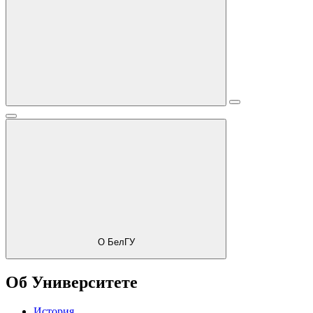
О БелГУ
Об Университете
История