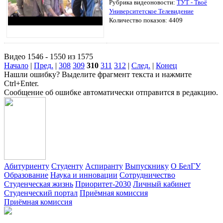
Рубрика видеоновости:
ТУТ - Твоё
Университетское Телевидение
Количество показов: 4409
Видео 1546 - 1550 из 1575
Начало
|
Пред.
|
308
309
310
311
312
|
След.
|
Конец
Нашли ошибку? Выделите фрагмент текста и нажмите
Ctrl+Enter.
Сообщение об ошибке автоматически отправится в редакцию.
Абитуриенту
Студенту
Аспиранту
Выпускнику
О БелГУ
Образование
Наука и инновации
Сотрудничество
Студенческая жизнь
Приоритет-2030
Личный кабинет
Студенческий портал
Приёмная комиссия
Приёмная комиссия