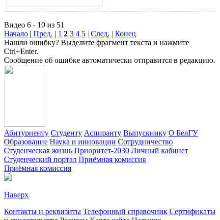
Видео 6 - 10 из 51
Начало
|
Пред.
|
1
2
3
4
5
|
След.
|
Конец
Нашли ошибку? Выделите фрагмент текста и нажмите
Ctrl+Enter.
Сообщение об ошибке автоматически отправится в редакцию.
Абитуриенту
Студенту
Аспиранту
Выпускнику
О БелГУ
Образование
Наука и инновации
Сотрудничество
Студенческая жизнь
Приоритет-2030
Личный кабинет
Студенческий портал
Приёмная комиссия
Приёмная комиссия
Наверх
Контакты и реквизиты
Телефонный справочник
Сертификаты