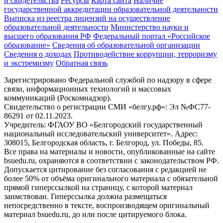
и свидетельства
Ресурсы
Карта сайта
Наличие
государственной аккредитации образовательной деятельности
Выписка из реестра лицензий на осуществление
образовательной деятельности
Министерствo науки и
высшего образования РФ
Федеральный портал «Российское
образование»
Сведения об образовательной организации
Сведения о доходах
Противодействие коррупции, терроризму
и экстремизму
Обратная связь
Зарегистрировано Федеральной службой по надзору в сфере
связи, информационных технологий и массовых
коммуникаций (Роскомнадзор).
Свидетельство о регистрации СМИ «белгу.рф»: Эл №ФС77-
86291 от 02.11.2023.
Учредитель: ФГАОУ ВО «Белгородский государственный
национальный исследовательский университет». Адрес:
308015, Белгородская область, г. Белгород, ул. Победы, 85.
Все права на материалы и новости, опубликованные на сайте
bsuedu.ru, охраняются в соответствии с законодательством РФ.
Допускается цитирование без согласования с редакцией не
более 50% от объёма оригинального материала с обязательной
прямой гиперссылкой на страницу, с которой материал
заимствован. Гиперссылка должна размещаться
непосредственно в тексте, воспроизводящем оригинальный
материал bsuedu.ru, до или после цитируемого блока.