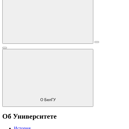
О БелГУ
Об Университете
История