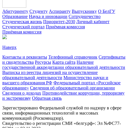
Абитуриенту
Студенту
Аспиранту
Выпускнику
О БелГУ
Образование
Наука и инновации
Сотрудничество
Студенческая жизнь
Приоритет-2030
Личный кабинет
Студенческий портал
Приёмная комиссия
Приёмная комиссия
Наверх
Контакты и реквизиты
Телефонный справочник
Сертификаты
и свидетельства
Ресурсы
Карта сайта
Наличие
государственной аккредитации образовательной деятельности
Выписка из реестра лицензий на осуществление
образовательной деятельности
Министерствo науки и
высшего образования РФ
Федеральный портал «Российское
образование»
Сведения об образовательной организации
Сведения о доходах
Противодействие коррупции, терроризму
и экстремизму
Обратная связь
Зарегистрировано Федеральной службой по надзору в сфере
связи, информационных технологий и массовых
коммуникаций (Роскомнадзор).
Свидетельство о регистрации СМИ «белгу.рф»: Эл №ФС77-