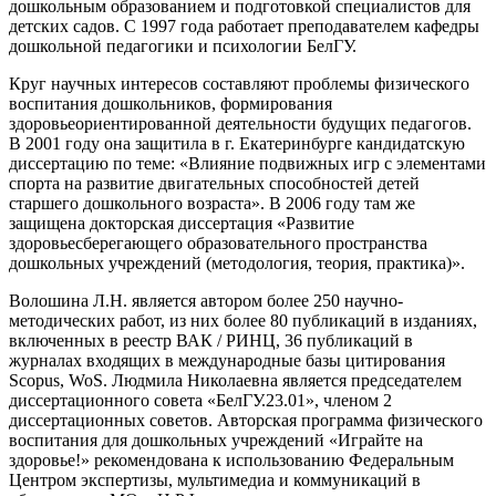
дошкольным образованием и подготовкой специалистов для
детских садов. С 1997 года работает преподавателем кафедры
дошкольной педагогики и психологии БелГУ.
Круг научных интересов составляют проблемы физического
воспитания дошкольников, формирования
здоровьеориентированной деятельности будущих педагогов.
В 2001 году она защитила в г. Екатеринбурге кандидатскую
диссертацию по теме: «Влияние подвижных игр с элементами
спорта на развитие двигательных способностей детей
старшего дошкольного возраста». В 2006 году там же
защищена докторская диссертация «Развитие
здоровьесберегающего образовательного пространства
дошкольных учреждений (методология, теория, практика)».
Волошина Л.Н. является автором более 250 научно-
методических работ, из них более 80 публикаций в изданиях,
включенных в реестр ВАК / РИНЦ, 36 публикаций в
журналах входящих в международные базы цитирования
Scopus, WoS. Людмила Николаевна является председателем
диссертационного совета «БелГУ.23.01», членом 2
диссертационных советов. Авторская программа физического
воспитания для дошкольных учреждений «Играйте на
здоровье!» рекомендована к использованию Федеральным
Центром экспертизы, мультимедиа и коммуникаций в