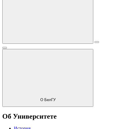
О БелГУ
Об Университете
История