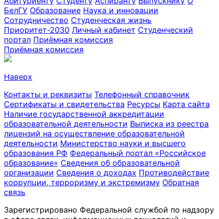
Абитуриенту
Студенту
Аспиранту
Выпускнику
О
БелГУ
Образование
Наука и инновации
Сотрудничество
Студенческая жизнь
Приоритет-2030
Личный кабинет
Студенческий
портал
Приёмная комиссия
Приёмная комиссия
Наверх
Контакты и реквизиты
Телефонный справочник
Сертификаты и свидетельства
Ресурсы
Карта сайта
Наличие государственной аккредитации
образовательной деятельности
Выписка из реестра
лицензий на осуществление образовательной
деятельности
Министерствo науки и высшего
образования РФ
Федеральный портал «Российское
образование»
Сведения об образовательной
организации
Сведения о доходах
Противодействие
коррупции, терроризму и экстремизму
Обратная
связь
Зарегистрировано Федеральной службой по надзору