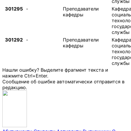
службы
301295
-
Преподаватели
Кафедр
кафедры
социал
техноло
государ
службы
301292
-
Преподаватели
Кафедр
кафедры
социал
техноло
государ
службы
Нашли ошибку? Выделите фрагмент текста и
нажмите Ctrl+Enter.
Сообщение об ошибке автоматически отправится в
редакцию.