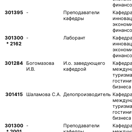
финанс
301395
-
Преподаватели
Кафедр
кафедры
иннова
экономи
финанс
301300
-
Лаборант
Кафедр
* 2162
иннова
экономи
финанс
301284
Богомазова
И.о. заведующего
Кафедр
И.В.
кафедрой
междун
туризма
гостини
бизнеса
301415
Шаламова С.А.
Делопроизводитель
Кафедр
междун
туризма
гостини
бизнеса
301300
-
Преподаватели
Кафедр
* 2001
кафедры
междун