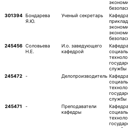
эконом
безопас
301394
Бондарева
Ученый секретарь
Кафедр
Я.Ю.
прикла
экономи
эконом
безопас
245456
Соловьева
И.о. заведующего
Кафедр
Н.Е.
кафедрой
социал
техноло
государ
службы
245472
-
Делопроизводитель
Кафедр
социал
техноло
государ
службы
245471
-
Преподаватели
Кафедр
кафедры
социал
техноло
государ