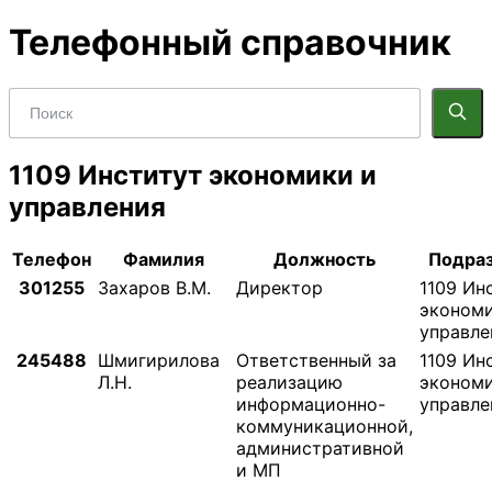
Телефонный справочник
1109 Институт экономики и
управления
Телефон
Фамилия
Должность
Подра
301255
Захаров В.М.
Директор
1109 Ин
экономи
управле
245488
Шмигирилова
Ответственный за
1109 Ин
Л.Н.
реализацию
экономи
информационно-
управле
коммуникационной,
административной
и МП