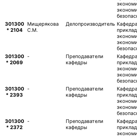
экономи
эконом
безопас
301300
Мищерякова
Делопроизводитель
Кафедр
* 2104
С.М.
прикла
экономи
эконом
безопас
301300
-
Преподаватели
Кафедр
* 2069
кафедры
прикла
экономи
эконом
безопас
301300
-
Преподаватели
Кафедр
* 2393
кафедры
прикла
экономи
эконом
безопас
301300
-
Преподаватели
Кафедр
* 2372
кафедры
прикла
экономи