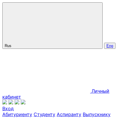
Rus
Eng
Личный
кабинет
Вход
Абитуриенту
Студенту
Аспиранту
Выпускнику