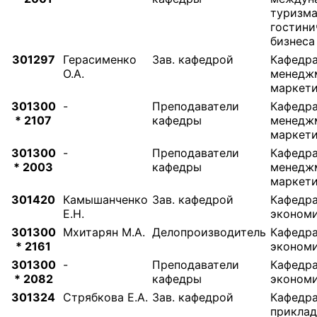
туризма
гостини
бизнеса
301297
Герасименко
Зав. кафедрой
Кафедр
О.А.
менедж
маркети
301300
-
Преподаватели
Кафедр
* 2107
кафедры
менедж
маркети
301300
-
Преподаватели
Кафедр
* 2003
кафедры
менедж
маркети
301420
Камышанченко
Зав. кафедрой
Кафедр
Е.Н.
эконом
301300
Мхитарян М.А.
Делопроизводитель
Кафедр
* 2161
эконом
301300
-
Преподаватели
Кафедр
* 2082
кафедры
эконом
301324
Стрябкова Е.А.
Зав. кафедрой
Кафедр
прикла