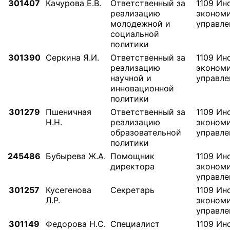
301407
Качурова Е.В.
Ответственный за
1109 Ин
реализацию
экономи
молодежной и
управле
социальной
политики
301390
Серкина Я.И.
Ответственный за
1109 Ин
реализацию
экономи
научной и
управле
инновационной
политики
301279
Пшеничная
Ответственный за
1109 Ин
Н.Н.
реализацию
экономи
образовательной
управле
политики
245486
Бубырева Ж.А.
Помощник
1109 Ин
директора
экономи
управле
301257
Кусегенова
Секретарь
1109 Ин
Л.Р.
экономи
управле
301149
Федорова Н.С.
Специалист
1109 Ин