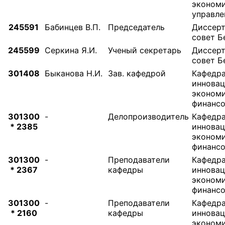
экономи
управле
245591
Бабинцев В.П.
Председатель
Диссер
совет Бе
245599
Серкина Я.И.
Ученый секретарь
Диссер
совет Бе
301408
Быканова Н.И.
Зав. кафедрой
Кафедр
иннова
экономи
финанс
301300
-
Делопроизводитель
Кафедр
* 2385
иннова
экономи
финанс
301300
-
Преподаватели
Кафедр
* 2367
кафедры
иннова
экономи
финанс
301300
-
Преподаватели
Кафедр
* 2160
кафедры
иннова
экономи