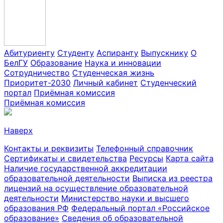
Абитуриенту
Студенту
Аспиранту
Выпускнику
О
БелГУ
Образование
Наука и инновации
Сотрудничество
Студенческая жизнь
Приоритет-2030
Личный кабинет
Студенческий
портал
Приёмная комиссия
Приёмная комиссия
Наверх
Контакты и реквизиты
Телефонный справочник
Сертификаты и свидетельства
Ресурсы
Карта сайта
Наличие государственной аккредитации
образовательной деятельности
Выписка из реестра
лицензий на осуществление образовательной
деятельности
Министерствo науки и высшего
образования РФ
Федеральный портал «Российское
образование»
Сведения об образовательной