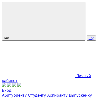
Rus
Eng
Личный
кабинет
Вход
Абитуриенту
Студенту
Аспиранту
Выпускнику