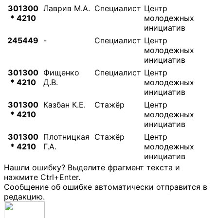
301300
Лаврив М.А.
Специалист
Центр
* 4210
молодежных
инициатив
245449
-
Специалист
Центр
молодежных
инициатив
301300
Фищенко
Специалист
Центр
* 4210
Д.В.
молодежных
инициатив
301300
Казбан К.Е.
Стажёр
Центр
* 4210
молодежных
инициатив
301300
Плотницкая
Стажёр
Центр
* 4210
Г.А.
молодежных
инициатив
Нашли ошибку? Выделите фрагмент текста и
нажмите Ctrl+Enter.
Сообщение об ошибке автоматически отправится в
редакцию.