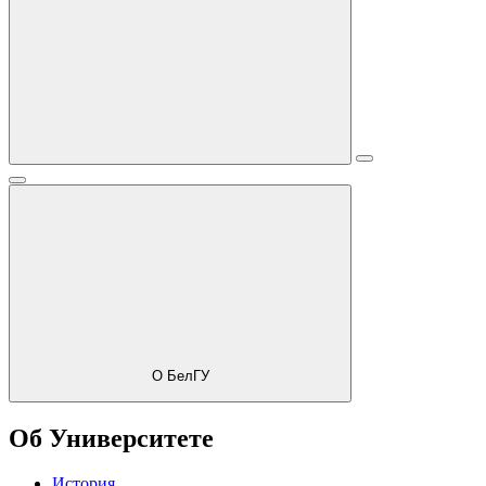
О БелГУ
Об Университете
История