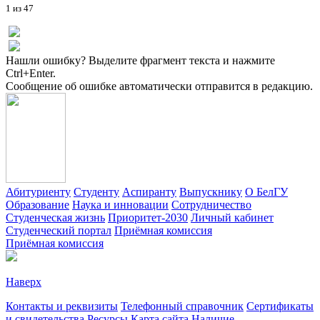
1 из 47
Нашли ошибку? Выделите фрагмент текста и нажмите
Ctrl+Enter.
Сообщение об ошибке автоматически отправится в редакцию.
Абитуриенту
Студенту
Аспиранту
Выпускнику
О БелГУ
Образование
Наука и инновации
Сотрудничество
Студенческая жизнь
Приоритет-2030
Личный кабинет
Студенческий портал
Приёмная комиссия
Приёмная комиссия
Наверх
Контакты и реквизиты
Телефонный справочник
Сертификаты
и свидетельства
Ресурсы
Карта сайта
Наличие