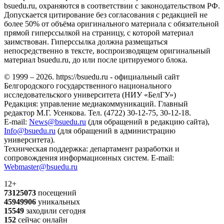
bsuedu.ru, охраняются в соответствии с законодательством РФ.
Допускается цитирование без согласования с редакцией не
более 50% от объёма оригинального материала с обязательной
прямой гиперссылкой на страницу, с которой материал
заимствован. Гиперссылка должна размещаться
непосредственно в тексте, воспроизводящем оригинальный
материал bsuedu.ru, до или после цитируемого блока.
© 1999 – 2026. https://bsuedu.ru - официальный сайт
Белгородского государственного национального
исследовательского университета (НИУ «БелГУ»)
Редакция: управление медиакоммуникаций. Главный
редактор М.Г. Усенкова. Тел. (4722) 30-12-75, 30-12-18.
E-mail:
News@bsuedu.ru
(для обращений в редакцию сайта),
Info@bsuedu.ru
(для обращений в администрацию
университета).
Техническая поддержка: департамент разработки и
сопровождения информационных систем. E-mail:
Webmaster@bsuedu.ru
12+
73125073
посещений
45949906
уникальных
15549
заходили сегодня
152
сейчас онлайн