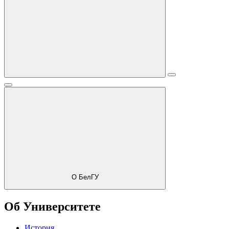
О БелГУ
Об Университете
История