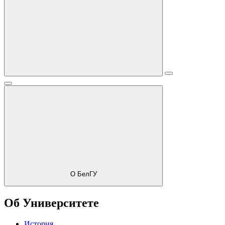
О БелГУ
Об Университете
История