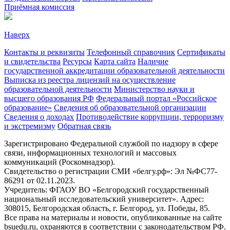
Приёмная комиссия
Наверх
Контакты и реквизиты
Телефонный справочник
Сертификаты
и свидетельства
Ресурсы
Карта сайта
Наличие
государственной аккредитации образовательной деятельности
Выписка из реестра лицензий на осуществление
образовательной деятельности
Министерствo науки и
высшего образования РФ
Федеральный портал «Российское
образование»
Сведения об образовательной организации
Сведения о доходах
Противодействие коррупции, терроризму
и экстремизму
Обратная связь
Зарегистрировано Федеральной службой по надзору в сфере
связи, информационных технологий и массовых
коммуникаций (Роскомнадзор).
Свидетельство о регистрации СМИ «белгу.рф»: Эл №ФС77-
86291 от 02.11.2023.
Учредитель: ФГАОУ ВО «Белгородский государственный
национальный исследовательский университет». Адрес:
308015, Белгородская область, г. Белгород, ул. Победы, 85.
Все права на материалы и новости, опубликованные на сайте
bsuedu.ru, охраняются в соответствии с законодательством РФ.