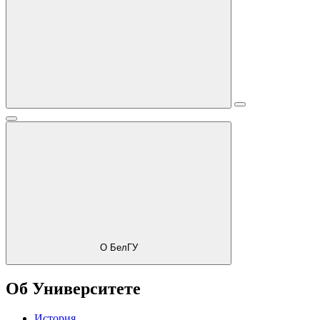
О БелГУ
Об Университете
История