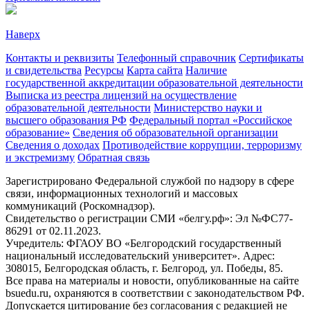
Наверх
Контакты и реквизиты
Телефонный справочник
Сертификаты
и свидетельства
Ресурсы
Карта сайта
Наличие
государственной аккредитации образовательной деятельности
Выписка из реестра лицензий на осуществление
образовательной деятельности
Министерствo науки и
высшего образования РФ
Федеральный портал «Российское
образование»
Сведения об образовательной организации
Сведения о доходах
Противодействие коррупции, терроризму
и экстремизму
Обратная связь
Зарегистрировано Федеральной службой по надзору в сфере
связи, информационных технологий и массовых
коммуникаций (Роскомнадзор).
Свидетельство о регистрации СМИ «белгу.рф»: Эл №ФС77-
86291 от 02.11.2023.
Учредитель: ФГАОУ ВО «Белгородский государственный
национальный исследовательский университет». Адрес:
308015, Белгородская область, г. Белгород, ул. Победы, 85.
Все права на материалы и новости, опубликованные на сайте
bsuedu.ru, охраняются в соответствии с законодательством РФ.
Допускается цитирование без согласования с редакцией не