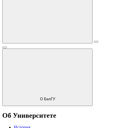
О БелГУ
Об Университете
История