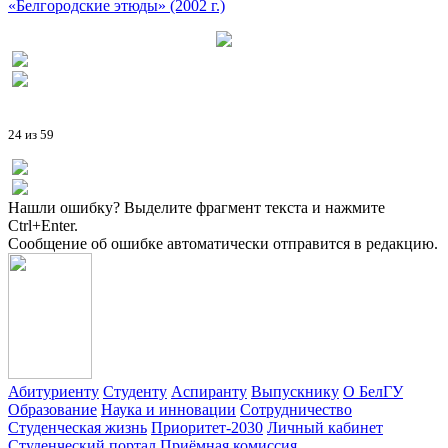
«Белгородские этюды» (2002 г.)
24 из 59
Нашли ошибку? Выделите фрагмент текста и нажмите
Ctrl+Enter.
Сообщение об ошибке автоматически отправится в редакцию.
Абитуриенту
Студенту
Аспиранту
Выпускнику
О БелГУ
Образование
Наука и инновации
Сотрудничество
Студенческая жизнь
Приоритет-2030
Личный кабинет
Студенческий портал
Приёмная комиссия