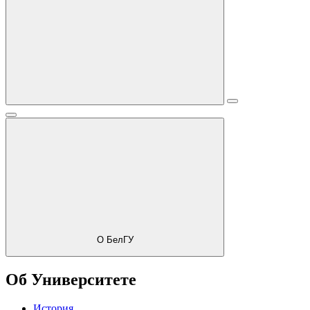
О БелГУ
Об Университете
История