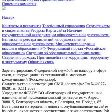
Приёмная комиссия
Наверх
Контакты и реквизиты
Телефонный справочник
Сертификаты
и свидетельства
Ресурсы
Карта сайта
Наличие
государственной аккредитации образовательной деятельности
Выписка из реестра лицензий на осуществление
образовательной деятельности
Министерствo науки и
высшего образования РФ
Федеральный портал «Российское
образование»
Сведения об образовательной организации
Сведения о доходах
Противодействие коррупции, терроризму
и экстремизму
Обратная связь
Зарегистрировано Федеральной службой по надзору в сфере
связи, информационных технологий и массовых
коммуникаций (Роскомнадзор).
Свидетельство о регистрации СМИ «белгу.рф»: Эл №ФС77-
86291 от 02.11.2023.
Учредитель: ФГАОУ ВО «Белгородский государственный
национальный исследовательский университет». Адрес:
308015, Белгородская область, г. Белгород, ул. Победы, 85.
Все права на материалы и новости, опубликованные на сайте
bsuedu.ru, охраняются в соответствии с законодательством РФ.