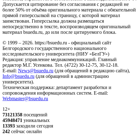
Допускается цитирование без согласования с редакцией не
более 50% от объёма оригинального материала с обязательной
прямой гиперссылкой на страницу, с которой материал
заимствован. Гиперссылка должна размещаться
непосредственно в тексте, воспроизводящем оригинальный
материал bsuedu.ru, до или после цитируемого блока.
© 1999 – 2026. https://bsuedu.ru - официальный сайт
Белгородского государственного национального
исследовательского университета (НИУ «БелГУ»)
Редакция: управление медиакоммуникаций. Главный
редактор М.Г. Усенкова. Тел. (4722) 30-12-75, 30-12-18.
E-mail:
News@bsuedu.ru
(для обращений в редакцию сайта),
Info@bsuedu.ru
(для обращений в администрацию
университета).
Техническая поддержка: департамент разработки и
сопровождения информационных систем. E-mail:
Webmaster@bsuedu.ru
12+
73121358
посещений
45948471
уникальных
13393
заходили сегодня
242
сейчас онлайн