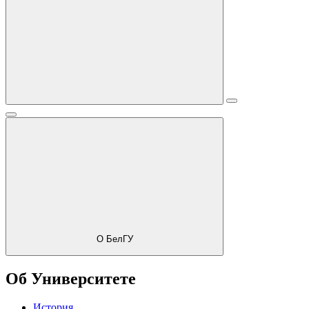
О БелГУ
Об Университете
История