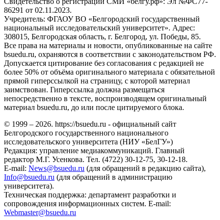
Свидетельство о регистрации СМИ «белгу.рф»: Эл №ФС77-
86291 от 02.11.2023.
Учредитель: ФГАОУ ВО «Белгородский государственный
национальный исследовательский университет». Адрес:
308015, Белгородская область, г. Белгород, ул. Победы, 85.
Все права на материалы и новости, опубликованные на сайте
bsuedu.ru, охраняются в соответствии с законодательством РФ.
Допускается цитирование без согласования с редакцией не
более 50% от объёма оригинального материала с обязательной
прямой гиперссылкой на страницу, с которой материал
заимствован. Гиперссылка должна размещаться
непосредственно в тексте, воспроизводящем оригинальный
материал bsuedu.ru, до или после цитируемого блока.
© 1999 – 2026. https://bsuedu.ru - официальный сайт
Белгородского государственного национального
исследовательского университета (НИУ «БелГУ»)
Редакция: управление медиакоммуникаций. Главный
редактор М.Г. Усенкова. Тел. (4722) 30-12-75, 30-12-18.
E-mail:
News@bsuedu.ru
(для обращений в редакцию сайта),
Info@bsuedu.ru
(для обращений в администрацию
университета).
Техническая поддержка: департамент разработки и
сопровождения информационных систем. E-mail:
Webmaster@bsuedu.ru