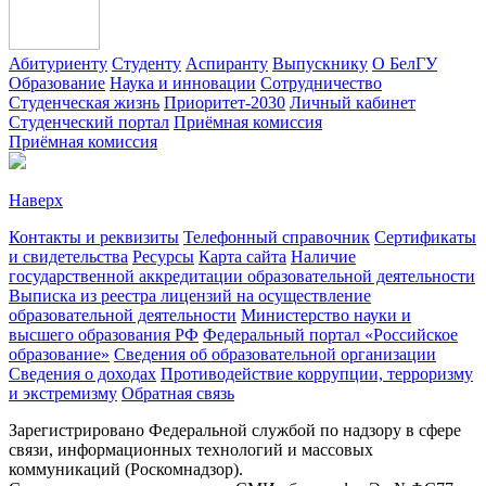
Абитуриенту
Студенту
Аспиранту
Выпускнику
О БелГУ
Образование
Наука и инновации
Сотрудничество
Студенческая жизнь
Приоритет-2030
Личный кабинет
Студенческий портал
Приёмная комиссия
Приёмная комиссия
Наверх
Контакты и реквизиты
Телефонный справочник
Сертификаты
и свидетельства
Ресурсы
Карта сайта
Наличие
государственной аккредитации образовательной деятельности
Выписка из реестра лицензий на осуществление
образовательной деятельности
Министерствo науки и
высшего образования РФ
Федеральный портал «Российское
образование»
Сведения об образовательной организации
Сведения о доходах
Противодействие коррупции, терроризму
и экстремизму
Обратная связь
Зарегистрировано Федеральной службой по надзору в сфере
связи, информационных технологий и массовых
коммуникаций (Роскомнадзор).