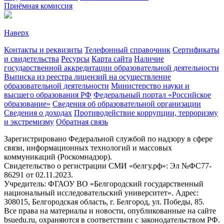
Приёмная комиссия
Наверх
Контакты и реквизиты
Телефонный справочник
Сертификаты
и свидетельства
Ресурсы
Карта сайта
Наличие
государственной аккредитации образовательной деятельности
Выписка из реестра лицензий на осуществление
образовательной деятельности
Министерствo науки и
высшего образования РФ
Федеральный портал «Российское
образование»
Сведения об образовательной организации
Сведения о доходах
Противодействие коррупции, терроризму
и экстремизму
Обратная связь
Зарегистрировано Федеральной службой по надзору в сфере
связи, информационных технологий и массовых
коммуникаций (Роскомнадзор).
Свидетельство о регистрации СМИ «белгу.рф»: Эл №ФС77-
86291 от 02.11.2023.
Учредитель: ФГАОУ ВО «Белгородский государственный
национальный исследовательский университет». Адрес:
308015, Белгородская область, г. Белгород, ул. Победы, 85.
Все права на материалы и новости, опубликованные на сайте
bsuedu.ru, охраняются в соответствии с законодательством РФ.