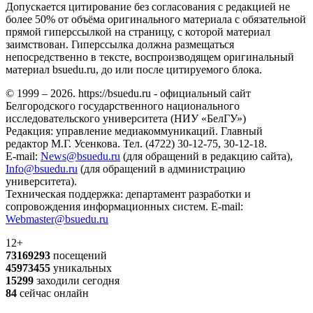
Допускается цитирование без согласования с редакцией не
более 50% от объёма оригинального материала с обязательной
прямой гиперссылкой на страницу, с которой материал
заимствован. Гиперссылка должна размещаться
непосредственно в тексте, воспроизводящем оригинальный
материал bsuedu.ru, до или после цитируемого блока.
© 1999 – 2026. https://bsuedu.ru - официальный сайт
Белгородского государственного национального
исследовательского университета (НИУ «БелГУ»)
Редакция: управление медиакоммуникаций. Главный
редактор М.Г. Усенкова. Тел. (4722) 30-12-75, 30-12-18.
E-mail:
News@bsuedu.ru
(для обращений в редакцию сайта),
Info@bsuedu.ru
(для обращений в администрацию
университета).
Техническая поддержка: департамент разработки и
сопровождения информационных систем. E-mail:
Webmaster@bsuedu.ru
12+
73169293
посещений
45973455
уникальных
15299
заходили сегодня
84
сейчас онлайн