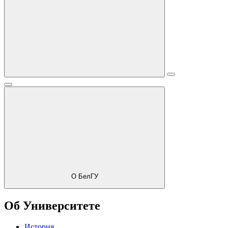
О БелГУ
Об Университете
История