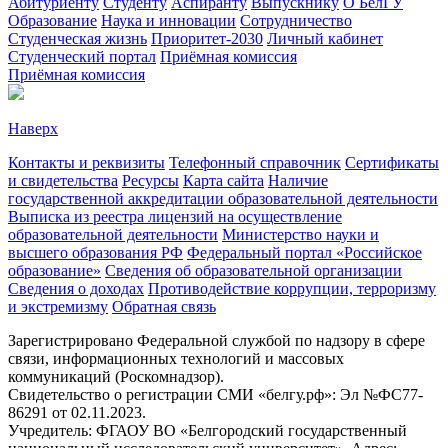
Абитуриенту
Студенту
Аспиранту
Выпускнику
О БелГУ
Образование
Наука и инновации
Сотрудничество
Студенческая жизнь
Приоритет-2030
Личный кабинет
Студенческий портал
Приёмная комиссия
Приёмная комиссия
Наверх
Контакты и реквизиты
Телефонный справочник
Сертификаты
и свидетельства
Ресурсы
Карта сайта
Наличие
государственной аккредитации образовательной деятельности
Выписка из реестра лицензий на осуществление
образовательной деятельности
Министерствo науки и
высшего образования РФ
Федеральный портал «Российское
образование»
Сведения об образовательной организации
Сведения о доходах
Противодействие коррупции, терроризму
и экстремизму
Обратная связь
Зарегистрировано Федеральной службой по надзору в сфере
связи, информационных технологий и массовых
коммуникаций (Роскомнадзор).
Свидетельство о регистрации СМИ «белгу.рф»: Эл №ФС77-
86291 от 02.11.2023.
Учредитель: ФГАОУ ВО «Белгородский государственный