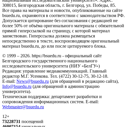
национальный исследовательский университет». Адрес:
308015, Белгородская область, г. Белгород, ул. Победы, 85.
Все права на материалы и новости, опубликованные на сайте
bsuedu.ru, охраняются в соответствии с законодательством РФ.
Допускается цитирование без согласования с редакцией не
более 50% от объёма оригинального материала с обязательной
прямой гиперссылкой на страницу, с которой материал
заимствован. Гиперссылка должна размещаться
непосредственно в тексте, воспроизводящем оригинальный
материал bsuedu.ru, до или после цитируемого блока.
© 1999 – 2026. https://bsuedu.ru - официальный сайт
Белгородского государственного национального
исследовательского университета (НИУ «БелГУ»)
Редакция: управление медиакоммуникаций. Главный
редактор М.Г. Усенкова. Тел. (4722) 30-12-75, 30-12-18.
E-mail:
News@bsuedu.ru
(для обращений в редакцию сайта),
Info@bsuedu.ru
(для обращений в администрацию
университета).
Техническая поддержка: департамент разработки и
сопровождения информационных систем. E-mail:
Webmaster@bsuedu.ru
12+
73228731
посещений
46007154
уникальных