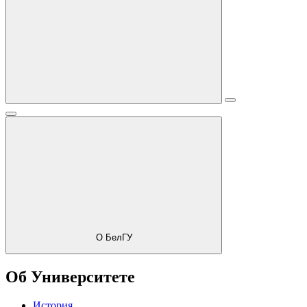
О БелГУ
Об Университете
История