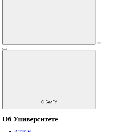
О БелГУ
Об Университете
История