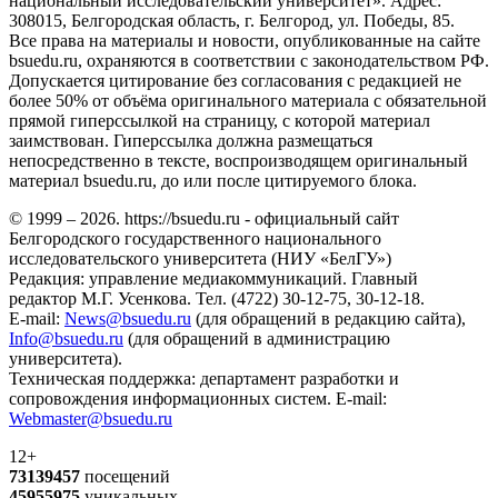
национальный исследовательский университет». Адрес:
308015, Белгородская область, г. Белгород, ул. Победы, 85.
Все права на материалы и новости, опубликованные на сайте
bsuedu.ru, охраняются в соответствии с законодательством РФ.
Допускается цитирование без согласования с редакцией не
более 50% от объёма оригинального материала с обязательной
прямой гиперссылкой на страницу, с которой материал
заимствован. Гиперссылка должна размещаться
непосредственно в тексте, воспроизводящем оригинальный
материал bsuedu.ru, до или после цитируемого блока.
© 1999 – 2026. https://bsuedu.ru - официальный сайт
Белгородского государственного национального
исследовательского университета (НИУ «БелГУ»)
Редакция: управление медиакоммуникаций. Главный
редактор М.Г. Усенкова. Тел. (4722) 30-12-75, 30-12-18.
E-mail:
News@bsuedu.ru
(для обращений в редакцию сайта),
Info@bsuedu.ru
(для обращений в администрацию
университета).
Техническая поддержка: департамент разработки и
сопровождения информационных систем. E-mail:
Webmaster@bsuedu.ru
12+
73139457
посещений
45955975
уникальных