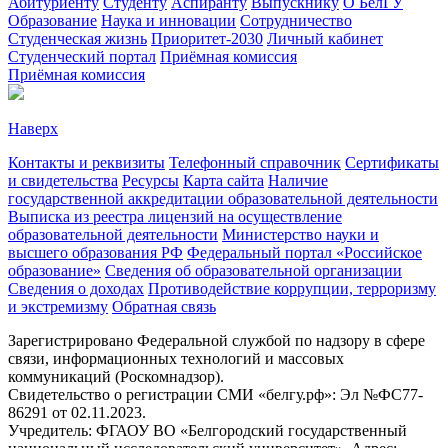
Абитуриенту
Студенту
Аспиранту
Выпускнику
О БелГУ
Образование
Наука и инновации
Сотрудничество
Студенческая жизнь
Приоритет-2030
Личный кабинет
Студенческий портал
Приёмная комиссия
Приёмная комиссия
Наверх
Контакты и реквизиты
Телефонный справочник
Сертификаты
и свидетельства
Ресурсы
Карта сайта
Наличие
государственной аккредитации образовательной деятельности
Выписка из реестра лицензий на осуществление
образовательной деятельности
Министерствo науки и
высшего образования РФ
Федеральный портал «Российское
образование»
Сведения об образовательной организации
Сведения о доходах
Противодействие коррупции, терроризму
и экстремизму
Обратная связь
Зарегистрировано Федеральной службой по надзору в сфере
связи, информационных технологий и массовых
коммуникаций (Роскомнадзор).
Свидетельство о регистрации СМИ «белгу.рф»: Эл №ФС77-
86291 от 02.11.2023.
Учредитель: ФГАОУ ВО «Белгородский государственный