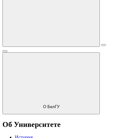
О БелГУ
Об Университете
История