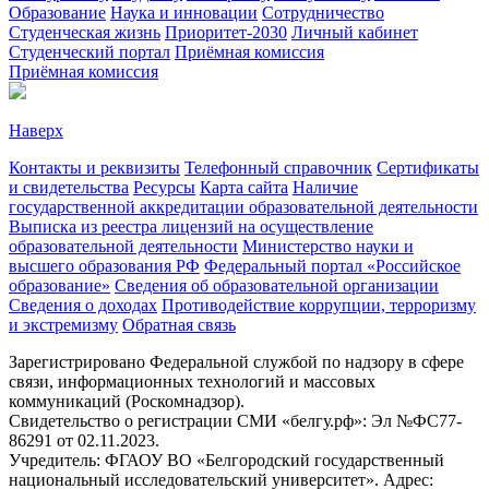
Образование
Наука и инновации
Сотрудничество
Студенческая жизнь
Приоритет-2030
Личный кабинет
Студенческий портал
Приёмная комиссия
Приёмная комиссия
Наверх
Контакты и реквизиты
Телефонный справочник
Сертификаты
и свидетельства
Ресурсы
Карта сайта
Наличие
государственной аккредитации образовательной деятельности
Выписка из реестра лицензий на осуществление
образовательной деятельности
Министерствo науки и
высшего образования РФ
Федеральный портал «Российское
образование»
Сведения об образовательной организации
Сведения о доходах
Противодействие коррупции, терроризму
и экстремизму
Обратная связь
Зарегистрировано Федеральной службой по надзору в сфере
связи, информационных технологий и массовых
коммуникаций (Роскомнадзор).
Свидетельство о регистрации СМИ «белгу.рф»: Эл №ФС77-
86291 от 02.11.2023.
Учредитель: ФГАОУ ВО «Белгородский государственный
национальный исследовательский университет». Адрес: