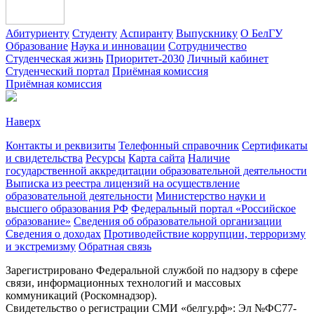
Абитуриенту
Студенту
Аспиранту
Выпускнику
О БелГУ
Образование
Наука и инновации
Сотрудничество
Студенческая жизнь
Приоритет-2030
Личный кабинет
Студенческий портал
Приёмная комиссия
Приёмная комиссия
Наверх
Контакты и реквизиты
Телефонный справочник
Сертификаты
и свидетельства
Ресурсы
Карта сайта
Наличие
государственной аккредитации образовательной деятельности
Выписка из реестра лицензий на осуществление
образовательной деятельности
Министерствo науки и
высшего образования РФ
Федеральный портал «Российское
образование»
Сведения об образовательной организации
Сведения о доходах
Противодействие коррупции, терроризму
и экстремизму
Обратная связь
Зарегистрировано Федеральной службой по надзору в сфере
связи, информационных технологий и массовых
коммуникаций (Роскомнадзор).
Свидетельство о регистрации СМИ «белгу.рф»: Эл №ФС77-