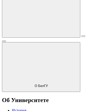
О БелГУ
Об Университете
История