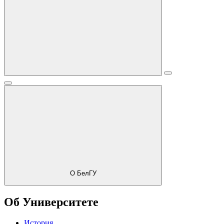
О БелГУ
Об Университете
История