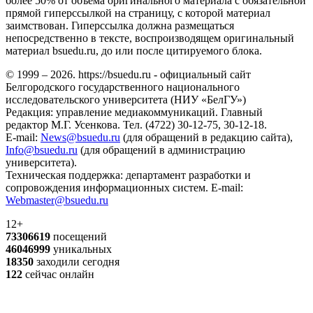
более 50% от объёма оригинального материала с обязательной
прямой гиперссылкой на страницу, с которой материал
заимствован. Гиперссылка должна размещаться
непосредственно в тексте, воспроизводящем оригинальный
материал bsuedu.ru, до или после цитируемого блока.
© 1999 – 2026. https://bsuedu.ru - официальный сайт
Белгородского государственного национального
исследовательского университета (НИУ «БелГУ»)
Редакция: управление медиакоммуникаций. Главный
редактор М.Г. Усенкова. Тел. (4722) 30-12-75, 30-12-18.
E-mail:
News@bsuedu.ru
(для обращений в редакцию сайта),
Info@bsuedu.ru
(для обращений в администрацию
университета).
Техническая поддержка: департамент разработки и
сопровождения информационных систем. E-mail:
Webmaster@bsuedu.ru
12+
73306619
посещений
46046999
уникальных
18350
заходили сегодня
122
сейчас онлайн