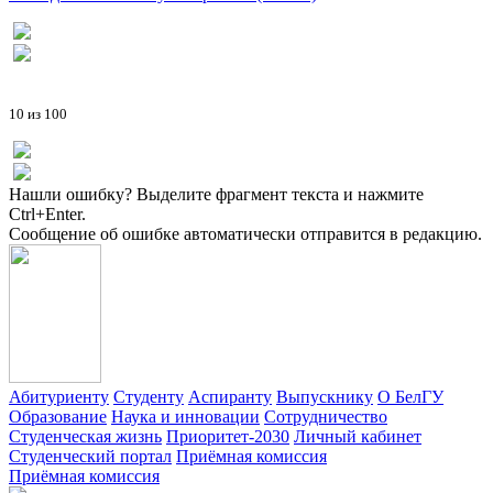
10 из 100
Нашли ошибку? Выделите фрагмент текста и нажмите
Ctrl+Enter.
Сообщение об ошибке автоматически отправится в редакцию.
Абитуриенту
Студенту
Аспиранту
Выпускнику
О БелГУ
Образование
Наука и инновации
Сотрудничество
Студенческая жизнь
Приоритет-2030
Личный кабинет
Студенческий портал
Приёмная комиссия
Приёмная комиссия