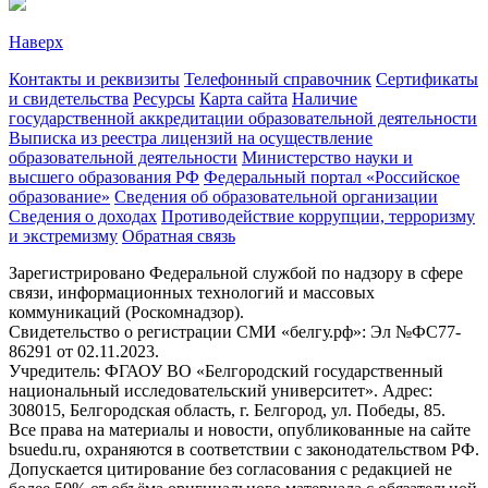
Наверх
Контакты и реквизиты
Телефонный справочник
Сертификаты
и свидетельства
Ресурсы
Карта сайта
Наличие
государственной аккредитации образовательной деятельности
Выписка из реестра лицензий на осуществление
образовательной деятельности
Министерствo науки и
высшего образования РФ
Федеральный портал «Российское
образование»
Сведения об образовательной организации
Сведения о доходах
Противодействие коррупции, терроризму
и экстремизму
Обратная связь
Зарегистрировано Федеральной службой по надзору в сфере
связи, информационных технологий и массовых
коммуникаций (Роскомнадзор).
Свидетельство о регистрации СМИ «белгу.рф»: Эл №ФС77-
86291 от 02.11.2023.
Учредитель: ФГАОУ ВО «Белгородский государственный
национальный исследовательский университет». Адрес:
308015, Белгородская область, г. Белгород, ул. Победы, 85.
Все права на материалы и новости, опубликованные на сайте
bsuedu.ru, охраняются в соответствии с законодательством РФ.
Допускается цитирование без согласования с редакцией не