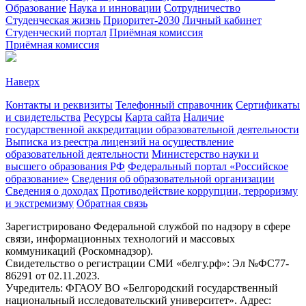
Образование
Наука и инновации
Сотрудничество
Студенческая жизнь
Приоритет-2030
Личный кабинет
Студенческий портал
Приёмная комиссия
Приёмная комиссия
Наверх
Контакты и реквизиты
Телефонный справочник
Сертификаты
и свидетельства
Ресурсы
Карта сайта
Наличие
государственной аккредитации образовательной деятельности
Выписка из реестра лицензий на осуществление
образовательной деятельности
Министерствo науки и
высшего образования РФ
Федеральный портал «Российское
образование»
Сведения об образовательной организации
Сведения о доходах
Противодействие коррупции, терроризму
и экстремизму
Обратная связь
Зарегистрировано Федеральной службой по надзору в сфере
связи, информационных технологий и массовых
коммуникаций (Роскомнадзор).
Свидетельство о регистрации СМИ «белгу.рф»: Эл №ФС77-
86291 от 02.11.2023.
Учредитель: ФГАОУ ВО «Белгородский государственный
национальный исследовательский университет». Адрес: