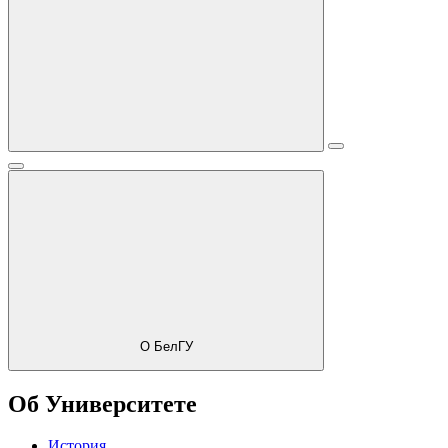
О БелГУ
Об Университете
История