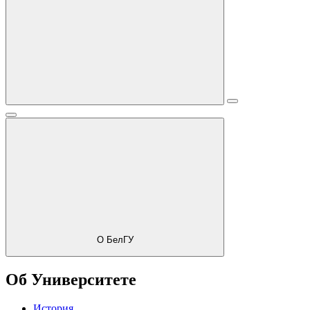
О БелГУ
Об Университете
История