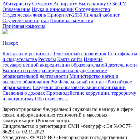
Абитуриенту
Студенту
Аспиранту
Выпускнику
О БелГУ
Образование
Наука и инновации
Сотрудничество
Студенческая жизнь
Приоритет-2030
Личный кабинет
Студенческий портал
Приёмная комиссия
Приёмная комиссия
Наверх
Контакты и реквизиты
Телефонный справочник
Сертификаты
и свидетельства
Ресурсы
Карта сайта
Наличие
государственной аккредитации образовательной деятельности
Выписка из реестра лицензий на осуществление
образовательной деятельности
Министерствo науки и
высшего образования РФ
Федеральный портал «Российское
образование»
Сведения об образовательной организации
Сведения о доходах
Противодействие коррупции, терроризму
и экстремизму
Обратная связь
Зарегистрировано Федеральной службой по надзору в сфере
связи, информационных технологий и массовых
коммуникаций (Роскомнадзор).
Свидетельство о регистрации СМИ «белгу.рф»: Эл №ФС77-
86291 от 02.11.2023.
Учредитель: ФГАОУ ВО «Белгородский государственный