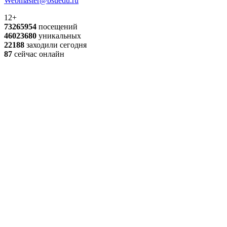
Webmaster@bsuedu.ru
12+
73265954
посещений
46023680
уникальных
22188
заходили сегодня
87
сейчас онлайн