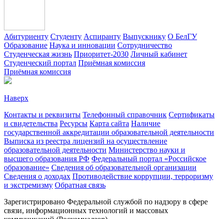
Абитуриенту
Студенту
Аспиранту
Выпускнику
О БелГУ
Образование
Наука и инновации
Сотрудничество
Студенческая жизнь
Приоритет-2030
Личный кабинет
Студенческий портал
Приёмная комиссия
Приёмная комиссия
Наверх
Контакты и реквизиты
Телефонный справочник
Сертификаты
и свидетельства
Ресурсы
Карта сайта
Наличие
государственной аккредитации образовательной деятельности
Выписка из реестра лицензий на осуществление
образовательной деятельности
Министерствo науки и
высшего образования РФ
Федеральный портал «Российское
образование»
Сведения об образовательной организации
Сведения о доходах
Противодействие коррупции, терроризму
и экстремизму
Обратная связь
Зарегистрировано Федеральной службой по надзору в сфере
связи, информационных технологий и массовых