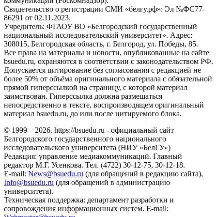
коммуникаций (Роскомнадзор).
Свидетельство о регистрации СМИ «белгу.рф»: Эл №ФС77-
86291 от 02.11.2023.
Учредитель: ФГАОУ ВО «Белгородский государственный
национальный исследовательский университет». Адрес:
308015, Белгородская область, г. Белгород, ул. Победы, 85.
Все права на материалы и новости, опубликованные на сайте
bsuedu.ru, охраняются в соответствии с законодательством РФ.
Допускается цитирование без согласования с редакцией не
более 50% от объёма оригинального материала с обязательной
прямой гиперссылкой на страницу, с которой материал
заимствован. Гиперссылка должна размещаться
непосредственно в тексте, воспроизводящем оригинальный
материал bsuedu.ru, до или после цитируемого блока.
© 1999 – 2026. https://bsuedu.ru - официальный сайт
Белгородского государственного национального
исследовательского университета (НИУ «БелГУ»)
Редакция: управление медиакоммуникаций. Главный
редактор М.Г. Усенкова. Тел. (4722) 30-12-75, 30-12-18.
E-mail:
News@bsuedu.ru
(для обращений в редакцию сайта),
Info@bsuedu.ru
(для обращений в администрацию
университета).
Техническая поддержка: департамент разработки и
сопровождения информационных систем. E-mail: