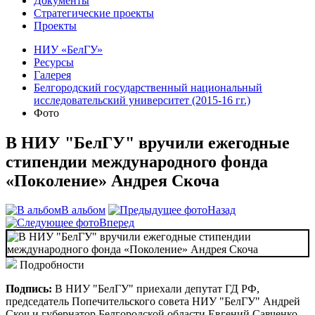
Документы
Стратегические проекты
Проекты
НИУ «БелГУ»
Ресурсы
Галерея
Белгородский государственный национальный
исследовательский университет (2015-16 гг.)
Фото
В НИУ "БелГУ" вручили ежегодные
стипендии международного фонда
«Поколение» Андрея Скоча
В альбом
Назад
Вперед
Подробности
Подпись:
В НИУ "БелГУ" приехали депутат ГД РФ,
председатель Попечительского совета НИУ "БелГУ" Андрей
Скоч и губернатор Белгородской области Евгений Савченко