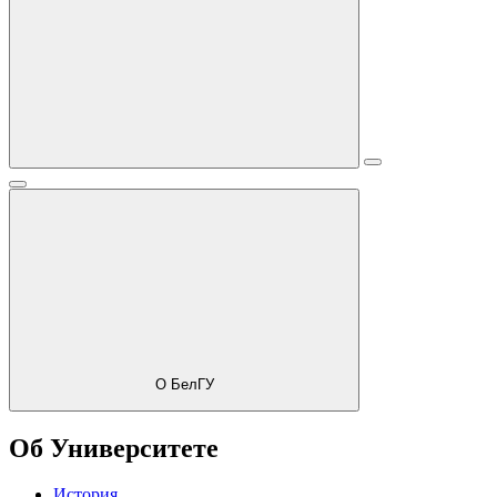
О БелГУ
Об Университете
История