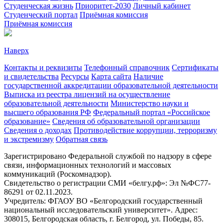
Студенческая жизнь
Приоритет-2030
Личный кабинет
Студенческий портал
Приёмная комиссия
Приёмная комиссия
Наверх
Контакты и реквизиты
Телефонный справочник
Сертификаты
и свидетельства
Ресурсы
Карта сайта
Наличие
государственной аккредитации образовательной деятельности
Выписка из реестра лицензий на осуществление
образовательной деятельности
Министерствo науки и
высшего образования РФ
Федеральный портал «Российское
образование»
Сведения об образовательной организации
Сведения о доходах
Противодействие коррупции, терроризму
и экстремизму
Обратная связь
Зарегистрировано Федеральной службой по надзору в сфере
связи, информационных технологий и массовых
коммуникаций (Роскомнадзор).
Свидетельство о регистрации СМИ «белгу.рф»: Эл №ФС77-
86291 от 02.11.2023.
Учредитель: ФГАОУ ВО «Белгородский государственный
национальный исследовательский университет». Адрес:
308015, Белгородская область, г. Белгород, ул. Победы, 85.