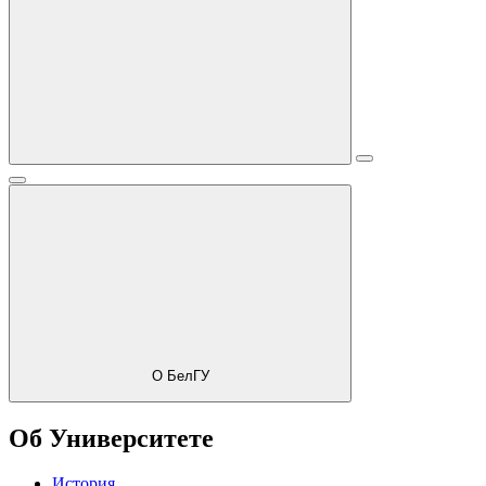
О БелГУ
Об Университете
История