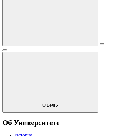
О БелГУ
Об Университете
История