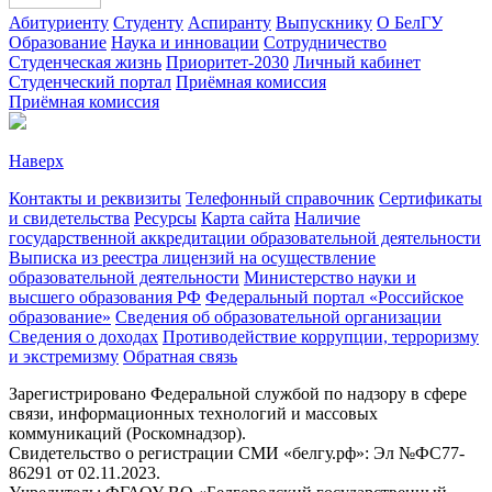
Абитуриенту
Студенту
Аспиранту
Выпускнику
О БелГУ
Образование
Наука и инновации
Сотрудничество
Студенческая жизнь
Приоритет-2030
Личный кабинет
Студенческий портал
Приёмная комиссия
Приёмная комиссия
Наверх
Контакты и реквизиты
Телефонный справочник
Сертификаты
и свидетельства
Ресурсы
Карта сайта
Наличие
государственной аккредитации образовательной деятельности
Выписка из реестра лицензий на осуществление
образовательной деятельности
Министерствo науки и
высшего образования РФ
Федеральный портал «Российское
образование»
Сведения об образовательной организации
Сведения о доходах
Противодействие коррупции, терроризму
и экстремизму
Обратная связь
Зарегистрировано Федеральной службой по надзору в сфере
связи, информационных технологий и массовых
коммуникаций (Роскомнадзор).
Свидетельство о регистрации СМИ «белгу.рф»: Эл №ФС77-
86291 от 02.11.2023.