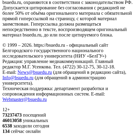
bsuedu.ru, охраняются в соответствии с законодательством РФ.
Допускается цитирование без согласования с редакцией не
более 50% от объёма оригинального материала с обязательной
прямой гиперссылкой на страницу, с которой материал
заимствован. Гиперссылка должна размещаться
непосредственно в тексте, воспроизводящем оригинальный
материал bsuedu.ru, до или после цитируемого блока.
© 1999 – 2026. https://bsuedu.ru - официальный сайт
Белгородского государственного национального
исследовательского университета (НИУ «БелГУ»)
Редакция: управление медиакоммуникаций. Главный
редактор М.Г. Усенкова. Тел. (4722) 30-12-75, 30-12-18.
E-mail:
News@bsuedu.ru
(для обращений в редакцию сайта),
Info@bsuedu.ru
(для обращений в администрацию
университета).
Техническая поддержка: департамент разработки и
сопровождения информационных систем. E-mail:
Webmaster@bsuedu.ru
12+
73237473
посещений
46013058
уникальных
6538
заходили сегодня
134
сейчас онлайн