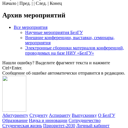
Начало | Пред. | | След. | Конец
Архив мероприятий
Все мероприятия
Научные мероприятия БелГУ
Внешние конференции, выставки, семинары,
мероприятия
Электронные сборники материалов конференций,
проводимых на базе НИУ «БелГУ»
Нашли ошибку? Выделите фрагмент текста и нажмите
Ctrl+Enter.
Сообщение об ошибке автоматически отправится в редакцию.
Абитуриенту
Студенту
Аспиранту
Выпускнику
О БелГУ
Образование
Наука и инновации
Сотрудничество
Студенческая жизнь
Приоритет-2030
Личный кабинет