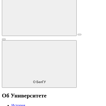
О БелГУ
Об Университете
История