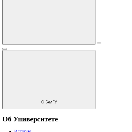
О БелГУ
Об Университете
История