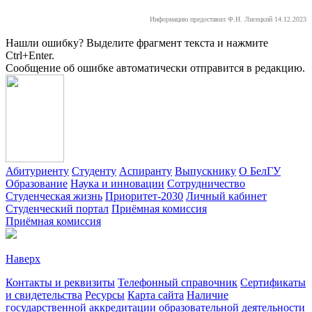
Информацию предоставил Ф.Н. Лисецкий 14.12.2023
Нашли ошибку? Выделите фрагмент текста и нажмите
Ctrl+Enter.
Сообщение об ошибке автоматически отправится в редакцию.
Абитуриенту
Студенту
Аспиранту
Выпускнику
О БелГУ
Образование
Наука и инновации
Сотрудничество
Студенческая жизнь
Приоритет-2030
Личный кабинет
Студенческий портал
Приёмная комиссия
Приёмная комиссия
Наверх
Контакты и реквизиты
Телефонный справочник
Сертификаты
и свидетельства
Ресурсы
Карта сайта
Наличие
государственной аккредитации образовательной деятельности