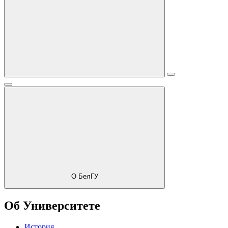
О БелГУ
Об Университете
История