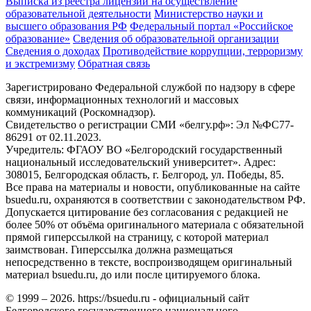
Выписка из реестра лицензий на осуществление
образовательной деятельности
Министерствo науки и
высшего образования РФ
Федеральный портал «Российское
образование»
Сведения об образовательной организации
Сведения о доходах
Противодействие коррупции, терроризму
и экстремизму
Обратная связь
Зарегистрировано Федеральной службой по надзору в сфере
связи, информационных технологий и массовых
коммуникаций (Роскомнадзор).
Свидетельство о регистрации СМИ «белгу.рф»: Эл №ФС77-
86291 от 02.11.2023.
Учредитель: ФГАОУ ВО «Белгородский государственный
национальный исследовательский университет». Адрес:
308015, Белгородская область, г. Белгород, ул. Победы, 85.
Все права на материалы и новости, опубликованные на сайте
bsuedu.ru, охраняются в соответствии с законодательством РФ.
Допускается цитирование без согласования с редакцией не
более 50% от объёма оригинального материала с обязательной
прямой гиперссылкой на страницу, с которой материал
заимствован. Гиперссылка должна размещаться
непосредственно в тексте, воспроизводящем оригинальный
материал bsuedu.ru, до или после цитируемого блока.
© 1999 – 2026. https://bsuedu.ru - официальный сайт
Белгородского государственного национального