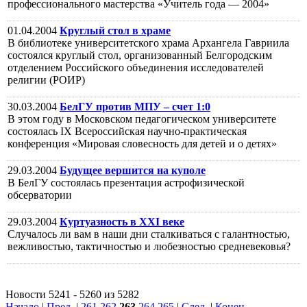
профессионального мастерства «Учитель года — 2004»
01.04.2004
Круглый стол в храме
В библиотеке университетского храма Архангела Гавриила
состоялся круглый стол, организованный Белгородским
отделением Российского объединения исследователей
религии (РОИР)
30.03.2004
БелГУ против МПУ – счет 1:0
В этом году в Московском педагогическом университете
состоялась IX Всероссийская научно-практическая
конференция «Мировая словесность для детей и о детях»
29.03.2004
Будущее вершится на куполе
В БелГУ состоялась презентация астрофизической
обсерватории
29.03.2004
Куртуазность в XXI веке
Случалось ли вам в наши дни сталкиваться с галантностью,
вежливостью, тактичностью и любезностью средневековья?
Новости 5241 - 5260 из 5282
Начало
|
Пред.
|
261
262
263
264
265
|
След.
|
Конец