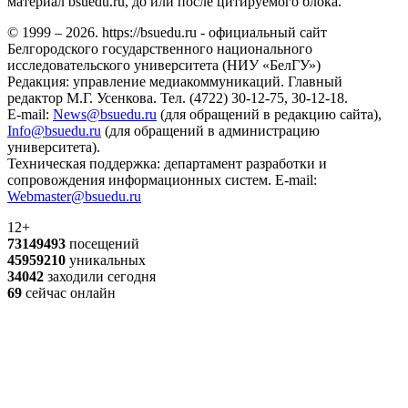
материал bsuedu.ru, до или после цитируемого блока.
© 1999 – 2026. https://bsuedu.ru - официальный сайт
Белгородского государственного национального
исследовательского университета (НИУ «БелГУ»)
Редакция: управление медиакоммуникаций. Главный
редактор М.Г. Усенкова. Тел. (4722) 30-12-75, 30-12-18.
E-mail:
News@bsuedu.ru
(для обращений в редакцию сайта),
Info@bsuedu.ru
(для обращений в администрацию
университета).
Техническая поддержка: департамент разработки и
сопровождения информационных систем. E-mail:
Webmaster@bsuedu.ru
12+
73149493
посещений
45959210
уникальных
34042
заходили сегодня
69
сейчас онлайн