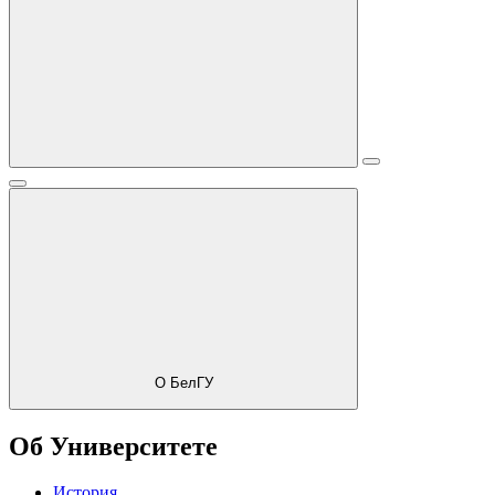
О БелГУ
Об Университете
История