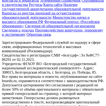
Контакты и реквизиты
Телефонный справочник
Сертификаты
и свидетельства
Ресурсы
Карта сайта
Наличие
государственной аккредитации образовательной деятельности
Выписка из реестра лицензий на осуществление
образовательной деятельности
Министерствo науки и
высшего образования РФ
Федеральный портал «Российское
образование»
Сведения об образовательной организации
Сведения о доходах
Противодействие коррупции, терроризму
и экстремизму
Обратная связь
Зарегистрировано Федеральной службой по надзору в сфере
связи, информационных технологий и массовых
коммуникаций (Роскомнадзор).
Свидетельство о регистрации СМИ «белгу.рф»: Эл №ФС77-
86291 от 02.11.2023.
Учредитель: ФГАОУ ВО «Белгородский государственный
национальный исследовательский университет». Адрес:
308015, Белгородская область, г. Белгород, ул. Победы, 85.
Все права на материалы и новости, опубликованные на сайте
bsuedu.ru, охраняются в соответствии с законодательством РФ.
Допускается цитирование без согласования с редакцией не
более 50% от объёма оригинального материала с обязательной
прямой гиперссылкой на страницу, с которой материал
заимствован. Гиперссылка должна размещаться
непосредственно в тексте, воспроизводящем оригинальный