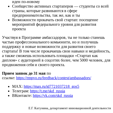
идеи по-новому
Сообщество активных стартаперов — студенты со всей
страны, которые развиваются в сфере
предпринимательства, так же, как и ты
Возможности прокачать свой стартап: посещение
мероприятий федерального уровня для развития
проекта
Участвуя в Программе амбассадоров, ты не только станешь
частью профессионального комьюнити, но и получишь
поддержку и новые возможности для развития своего
стартапа! В том числе прокачаешь свои навыки и медийность,
а также сможешь использовать площадки «Стартап как
диплом» с аудиторией в соцсетях более, чем 5000 человек, для
продвижения себя и своего проекта.
Прием заявок до 31 мая
по
ссылке:
https://rmpvo.ru/feedback/contest/ambassadors/
MAX:
https://max.ru/id7721037218_gos5
Телеграм:
https://t.me/skd_russia
ВКонтакте:
https://vk.com/skd_russia
Е.Г. Катунина, департамент инновационной деятельности