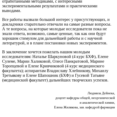
отработанными методиками, с интересными
экспериментальными результатами и практическими
выводами.
Все работы вызвали большой интерес у присутствующих, и
докладчики старательно отвечали на самые разные вопросы.
А те вопросы, на которые молодые исследователи пока не
знали ответа, возможно, самые ценные, так как они будут
хорошим стимулом для дальнейшей работы и с научной
литературой, и в плане постановки новых экспериментов.
В заключение хочется пожелать нашим молодым
исследователям: Наталье Шаркуновой (4 курс БХФ), Елене
Сулеме, Марии Халиковой, Олесе Панкратовой, Марине
Торопцевой и Елене Кривчиковой (4 курс медицинского
факультета); аспирантам Владиславу Хлебникову, Михаилу
Третьякову и Елене Шапошник (БХФ) и Гусевой Татьяне
(медицинский факультет) дальнейших творческих успехов.
Людмила Дейнека,
доцент кафедры общей, неорганической
и аналитической химии,
Елена Жилякова, зав. кафедрой фармации