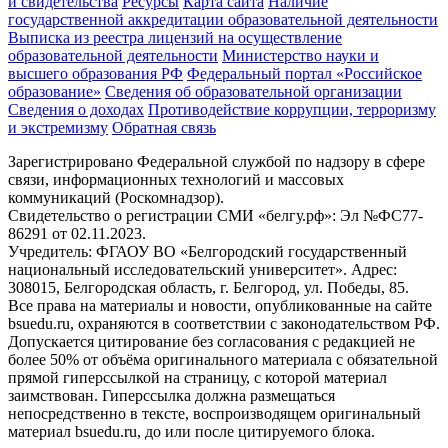
и свидетельства
Ресурсы
Карта сайта
Наличие
государственной аккредитации образовательной деятельности
Выписка из реестра лицензий на осуществление
образовательной деятельности
Министерствo науки и
высшего образования РФ
Федеральный портал «Российское
образование»
Сведения об образовательной организации
Сведения о доходах
Противодействие коррупции, терроризму
и экстремизму
Обратная связь
Зарегистрировано Федеральной службой по надзору в сфере
связи, информационных технологий и массовых
коммуникаций (Роскомнадзор).
Свидетельство о регистрации СМИ «белгу.рф»: Эл №ФС77-
86291 от 02.11.2023.
Учредитель: ФГАОУ ВО «Белгородский государственный
национальный исследовательский университет». Адрес:
308015, Белгородская область, г. Белгород, ул. Победы, 85.
Все права на материалы и новости, опубликованные на сайте
bsuedu.ru, охраняются в соответствии с законодательством РФ.
Допускается цитирование без согласования с редакцией не
более 50% от объёма оригинального материала с обязательной
прямой гиперссылкой на страницу, с которой материал
заимствован. Гиперссылка должна размещаться
непосредственно в тексте, воспроизводящем оригинальный
материал bsuedu.ru, до или после цитируемого блока.