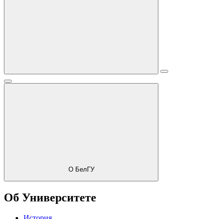
О БелГУ
Об Университете
История