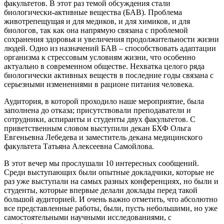
факультетов. В этот раз темой обсуждения стали
биологически-активные вещества (БАВ). Проблема
животрепещущая и для медиков, и для химиков, и для
биологов, так как она напрямую связана с проблемой
сохранения здоровья и увеличения продолжительности жизни
людей. Одно из назначений БАВ – способствовать адаптации
организма к стрессовым условиям жизни, что особенно
актуально в современном обществе. Нехватка целого ряда
биологически активных веществ в последние годы связана с
серьезными изменениями в рационе питания человека.
Аудитория, в которой проходило наше мероприятие, была
заполнена до отказа; присутствовали преподаватели и
сотрудники, аспиранты и студенты двух факультетов. С
приветственным словом выступили декан БХФ Ольга
Евгеньевна Лебедева и заместитель декана медицинского
факультета Татьяна Алексеевна Самойлова.
В этот вечер мы прослушали 10 интересных сообщений.
Среди выступающих были опытные докладчики, которые не
раз уже выступали на самых разных конференциях, но были и
студенты, которые впервые делали доклады перед такой
большой аудиторией. И очень важно отметить, что абсолютно
все представленные работы, были, пусть небольшими, но уже
самостоятельными научными исследованиями, с