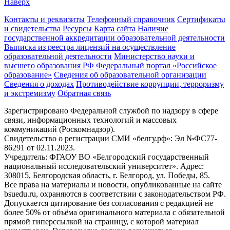
Наверх
Контакты и реквизиты
Телефонный справочник
Сертификаты
и свидетельства
Ресурсы
Карта сайта
Наличие
государственной аккредитации образовательной деятельности
Выписка из реестра лицензий на осуществление
образовательной деятельности
Министерствo науки и
высшего образования РФ
Федеральный портал «Российское
образование»
Сведения об образовательной организации
Сведения о доходах
Противодействие коррупции, терроризму
и экстремизму
Обратная связь
Зарегистрировано Федеральной службой по надзору в сфере
связи, информационных технологий и массовых
коммуникаций (Роскомнадзор).
Свидетельство о регистрации СМИ «белгу.рф»: Эл №ФС77-
86291 от 02.11.2023.
Учредитель: ФГАОУ ВО «Белгородский государственный
национальный исследовательский университет». Адрес:
308015, Белгородская область, г. Белгород, ул. Победы, 85.
Все права на материалы и новости, опубликованные на сайте
bsuedu.ru, охраняются в соответствии с законодательством РФ.
Допускается цитирование без согласования с редакцией не
более 50% от объёма оригинального материала с обязательной
прямой гиперссылкой на страницу, с которой материал