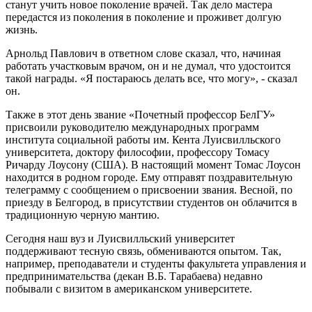
станут учить новое поколение врачей. Так дело мастера
передастся из поколения в поколение и проживет долгую
жизнь.
Арнольд Павлович в ответном слове сказал, что, начиная
работать участковым врачом, он и не думал, что удостоится
такой награды. «Я постараюсь делать все, что могу», - сказал
он.
Также в этот день звание «Почетный профессор БелГУ»
присвоили руководителю международных программ
института социальной работы им. Кента Луисвилльского
университета, доктору философии, профессору Томасу
Ричарду Лоусону (США). В настоящий момент Томас Лоусон
находится в родном городе. Ему отправят поздравительную
телеграмму с сообщением о присвоении звания. Весной, по
приезду в Белгород, в присутствии студентов он облачится в
традиционную черную мантию.
Сегодня наш вуз и Луисвилльский университет
поддерживают тесную связь, обмениваются опытом. Так,
например, преподаватели и студенты факультета управления и
предпринимательства (декан В.Б. Тарабаева) недавно
побывали с визитом в американском университете.