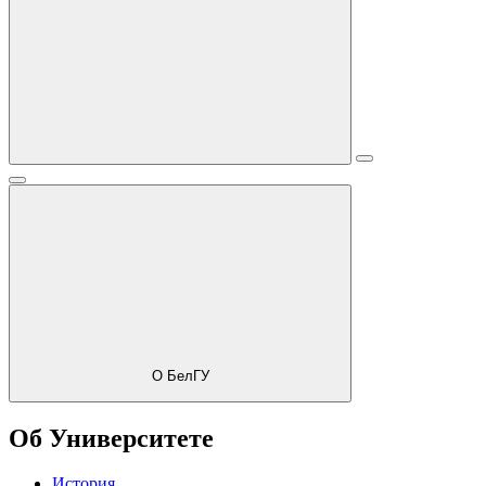
О БелГУ
Об Университете
История