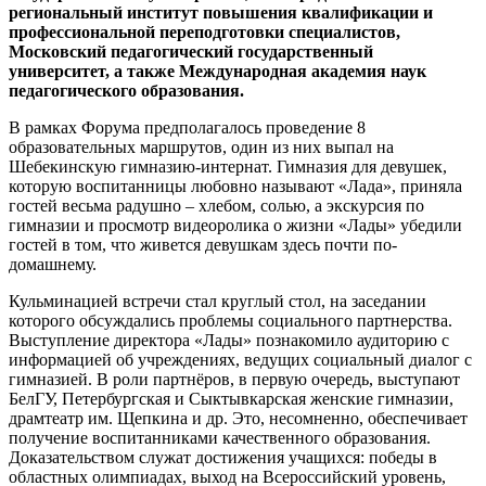
региональный институт повышения квалификации и
профессиональной переподготовки специалистов,
Московский педагогический государственный
университет, а также Международная академия наук
педагогического образования.
В рамках Форума предполагалось проведение 8
образовательных маршрутов, один из них выпал на
Шебекинскую гимназию-интернат. Гимназия для девушек,
которую воспитанницы любовно называют «Лада», приняла
гостей весьма радушно – хлебом, солью, а экскурсия по
гимназии и просмотр видеоролика о жизни «Лады» убедили
гостей в том, что живется девушкам здесь почти по-
домашнему.
Кульминацией встречи стал круглый стол, на заседании
которого обсуждались проблемы социального партнерства.
Выступление директора «Лады» познакомило аудиторию с
информацией об учреждениях, ведущих социальный диалог с
гимназией. В роли партнёров, в первую очередь, выступают
БелГУ, Петербургская и Сыктывкарская женские гимназии,
драмтеатр им. Щепкина и др. Это, несомненно, обеспечивает
получение воспитанниками качественного образования.
Доказательством служат достижения учащихся: победы в
областных олимпиадах, выход на Всероссийский уровень,