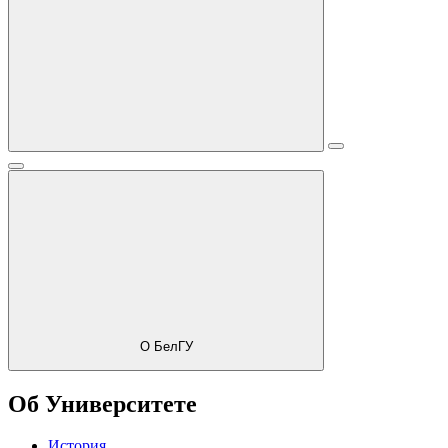
О БелГУ
Об Университете
История