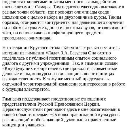
поделился с коллегами опытом местного взаимодействия
школ с вузами г. Самары. Там педагоги ежегодно выезжают в
разные точки области, где проводят олимпиады среди
школьников с целью набора на двухгодичные курсы. Таким
образом, отбираются абитуриенты для дальнейшего обучения
на любом факультете одного из местных вузов, независимо от
того, на основе какого профилирующего предмета
проводилась олимпиада.
На заседании Круглого стола выступила с речью и учитель
истории из гимназии «Лада» З.А. Базулева Она охотно
поделилась с публикой позитивным опытом социального
диалога с другими учреждениями. Так, в гимназии создан
«Клуб будущих избирателей», где проводятся совместные
деловые игры, конкурсы развивающие в воспитанницах
гражданственность. К тому же местный председатель
окружной территориальной комиссии заинтересован в работе
с будущим электоратом.
Гимназия поддерживает плодотворные отношения с
представителями Русской Православной Церкви.
Церковнослужители преподают здесь ныне обязательный в
нашей области предмет «Основы православной культуры»,
развивающий и обогащающий духовные и нравственные
концепции учащихся.