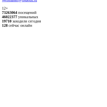
Webmaster@bsuedu.ru
12+
73263064
посещений
46022377
уникальных
19710
заходили сегодня
128
сейчас онлайн