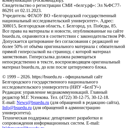
коммуникаций (Роскомнадзор).
Свидетельство о регистрации СМИ «белгу.рф»: Эл №ФС77-
86291 от 02.11.2023.
Учредитель: ФГАОУ ВО «Белгородский государственный
национальный исследовательский университет». Адрес:
308015, Белгородская область, г. Белгород, ул. Победы, 85.
Все права на материалы и новости, опубликованные на сайте
bsuedu.ru, охраняются в соответствии с законодательством РФ.
Допускается цитирование без согласования с редакцией не
более 50% от объёма оригинального материала с обязательной
прямой гиперссылкой на страницу, с которой материал
заимствован. Гиперссылка должна размещаться
непосредственно в тексте, воспроизводящем оригинальный
материал bsuedu.ru, до или после цитируемого блока.
© 1999 – 2026. https://bsuedu.ru - официальный сайт
Белгородского государственного национального
исследовательского университета (НИУ «БелГУ»)
Редакция: управление медиакоммуникаций. Главный
редактор М.Г. Усенкова. Тел. (4722) 30-12-75, 30-12-18.
E-mail:
News@bsuedu.ru
(для обращений в редакцию сайта),
Info@bsuedu.ru
(для обращений в администрацию
университета).
Техническая поддержка: департамент разработки и
сопровождения информационных систем. E-mail: