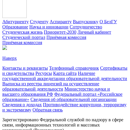
Абитуриенту
Студенту
Аспиранту
Выпускнику
О БелГУ
Образование
Наука и инновации
Сотрудничество
Студенческая жизнь
Приоритет-2030
Личный кабинет
Студенческий портал
Приёмная комиссия
Приёмная комиссия
Наверх
Контакты и реквизиты
Телефонный справочник
Сертификаты
и свидетельства
Ресурсы
Карта сайта
Наличие
государственной аккредитации образовательной деятельности
Выписка из реестра лицензий на осуществление
образовательной деятельности
Министерствo науки и
высшего образования РФ
Федеральный портал «Российское
образование»
Сведения об образовательной организации
Сведения о доходах
Противодействие коррупции, терроризму
и экстремизму
Обратная связь
Зарегистрировано Федеральной службой по надзору в сфере
связи, информационных технологий и массовых