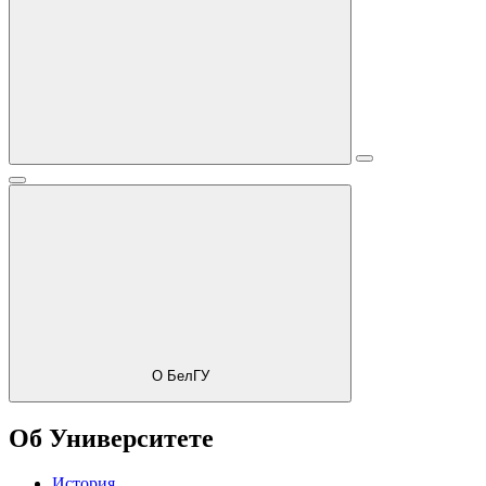
О БелГУ
Об Университете
История