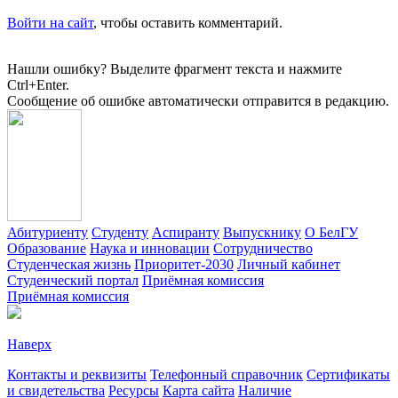
Войти на сайт
, чтобы оставить комментарий.
Нашли ошибку? Выделите фрагмент текста и нажмите
Ctrl+Enter.
Сообщение об ошибке автоматически отправится в редакцию.
Абитуриенту
Студенту
Аспиранту
Выпускнику
О БелГУ
Образование
Наука и инновации
Сотрудничество
Студенческая жизнь
Приоритет-2030
Личный кабинет
Студенческий портал
Приёмная комиссия
Приёмная комиссия
Наверх
Контакты и реквизиты
Телефонный справочник
Сертификаты
и свидетельства
Ресурсы
Карта сайта
Наличие