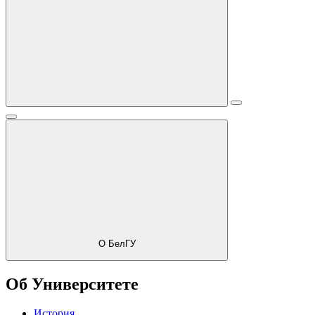
О БелГУ
Об Университете
История