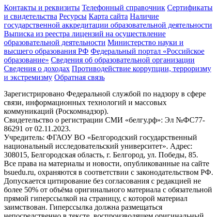
Контакты и реквизиты
Телефонный справочник
Сертификаты
и свидетельства
Ресурсы
Карта сайта
Наличие
государственной аккредитации образовательной деятельности
Выписка из реестра лицензий на осуществление
образовательной деятельности
Министерствo науки и
высшего образования РФ
Федеральный портал «Российское
образование»
Сведения об образовательной организации
Сведения о доходах
Противодействие коррупции, терроризму
и экстремизму
Обратная связь
Зарегистрировано Федеральной службой по надзору в сфере
связи, информационных технологий и массовых
коммуникаций (Роскомнадзор).
Свидетельство о регистрации СМИ «белгу.рф»: Эл №ФС77-
86291 от 02.11.2023.
Учредитель: ФГАОУ ВО «Белгородский государственный
национальный исследовательский университет». Адрес:
308015, Белгородская область, г. Белгород, ул. Победы, 85.
Все права на материалы и новости, опубликованные на сайте
bsuedu.ru, охраняются в соответствии с законодательством РФ.
Допускается цитирование без согласования с редакцией не
более 50% от объёма оригинального материала с обязательной
прямой гиперссылкой на страницу, с которой материал
заимствован. Гиперссылка должна размещаться
непосредственно в тексте, воспроизводящем оригинальный