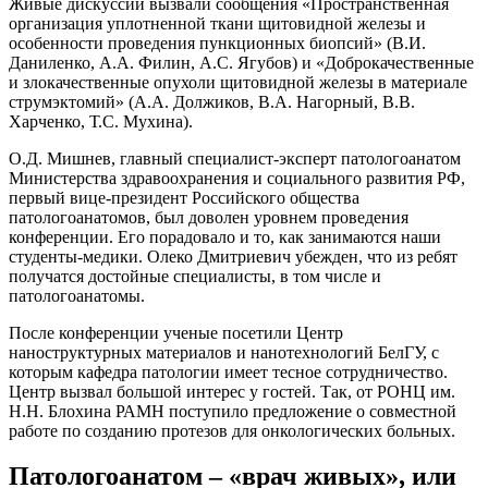
Живые дискуссии вызвали сообщения «Пространственная
организация уплотненной ткани щитовидной железы и
особенности проведения пункционных биопсий» (В.И.
Даниленко, А.А. Филин, А.С. Ягубов) и «Доброкачественные
и злокачественные опухоли щитовидной железы в материале
струмэктомий» (А.А. Должиков, В.А. Нагорный, В.В.
Харченко, Т.С. Мухина).
О.Д. Мишнев, главный специалист-эксперт патологоанатом
Министерства здравоохранения и социального развития РФ,
первый вице-президент Российского общества
патологоанатомов, был доволен уровнем проведения
конференции. Его порадовало и то, как занимаются наши
студенты-медики. Олеко Дмитриевич убежден, что из ребят
получатся достойные специалисты, в том числе и
патологоанатомы.
После конференции ученые посетили Центр
наноструктурных материалов и нанотехнологий БелГУ, с
которым кафедра патологии имеет тесное сотрудничество.
Центр вызвал большой интерес у гостей. Так, от РОНЦ им.
Н.Н. Блохина РАМН поступило предложение о совместной
работе по созданию протезов для онкологических больных.
Патологоанатом – «врач живых», или