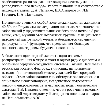
особенности развития рака щитовидной железы у женщин
репродуктивного периода». Работа выполнена в соавторстве с
исследователями: Д.А. Лапенко, Е.А.Смирновой, Л.Е.
Гуревич, И.А. Павловым.
По мнению ученых в особой зоне риска находятся женщины
40-50 лет. Результаты исследования показали, что количество
заболеваний у представительниц слабого пола почти в 8 раз
выше, чем у мужчин этой возрастной группы. У пациенток с
патологией щитовидной железы наблюдаются нарушения
репродуктивной функции, что представляет большую
опасность для здоровья будущего поколения.
Заболевания щитовидной железы - одни из самых
распространенных в мире и стоят в одном ряду с диабетом и
болезнями сердечно-сосудистой системы. Татьяна Васильевна
рассказала гостям о факторах, влияющих на появление
патологий в щитовидной железе у жителей Белгородской
области. Этим заболеваниям способствуют: экологическое и
социальное неблагополучие, неадекватное потребление
макро- и микроэлементов, в частности, йода, генетические
факторы. Т.В. Павлова отметила, что на рост числа раковых
заболеваний «щитовидки» у белгородцев повлияла и авария
на Чернобыльской АЭС.