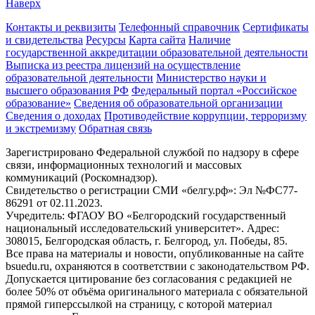
Наверх
Контакты и реквизиты
Телефонный справочник
Сертификаты
и свидетельства
Ресурсы
Карта сайта
Наличие
государственной аккредитации образовательной деятельности
Выписка из реестра лицензий на осуществление
образовательной деятельности
Министерствo науки и
высшего образования РФ
Федеральный портал «Российское
образование»
Сведения об образовательной организации
Сведения о доходах
Противодействие коррупции, терроризму
и экстремизму
Обратная связь
Зарегистрировано Федеральной службой по надзору в сфере
связи, информационных технологий и массовых
коммуникаций (Роскомнадзор).
Свидетельство о регистрации СМИ «белгу.рф»: Эл №ФС77-
86291 от 02.11.2023.
Учредитель: ФГАОУ ВО «Белгородский государственный
национальный исследовательский университет». Адрес:
308015, Белгородская область, г. Белгород, ул. Победы, 85.
Все права на материалы и новости, опубликованные на сайте
bsuedu.ru, охраняются в соответствии с законодательством РФ.
Допускается цитирование без согласования с редакцией не
более 50% от объёма оригинального материала с обязательной
прямой гиперссылкой на страницу, с которой материал