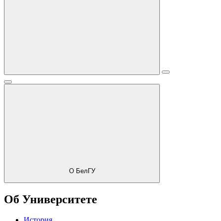
О БелГУ
Об Университете
История