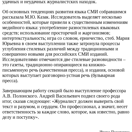
удачных и неудачных журналистских находок.
Об основных тенденциях развития языка СМИ собравшимся
рассказала М.Ю. Казак. Исследователь выделяет несколько
особенностей, которые привели к существенным изменениям
медийного языка: употребление разностилевых языковых
средств; использование просторечий и жаргонизмов;
интертекстуальность; игра со словом, ерничество, стеб. Мария
Юрьевна в своем выступлении также затронула процессы
углубления стилевых различий между традиционными и
совершенно новыми для российских СМИ изданий.
Исследователями отмечаются две стилевые разновидности –
это газеты, традиционно опирающиеся на книжно-
письменную речь (качественная пресса), и издания, основой
которых выступает разговорно-устная речь (бульварная
пресса).
Завершающим работу секций было выступление профессора
А.В. Полонского. Андрей Васильевич подвел своего рода
итог, сказав следующее: «Журналист должен выверить свой
текст и разумом, и сердцем. Он профессионал, а значит, несет
ответственность за каждое слово, которое, как известно, равно
делу и поступку».
Ирина Почернина