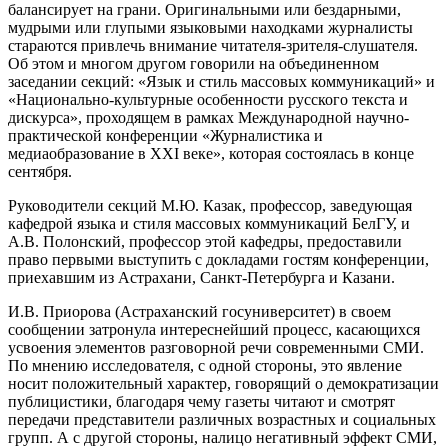
балансирует на грани. Оригинальными или бездарными,
мудрыми или глупыми языковыми находками журналисты
стараются привлечь внимание читателя-зрителя-слушателя.
Об этом и многом другом говорили на объединенном
заседании секций: «Язык и стиль массовых коммуникаций» и
«Национально-культурные особенности русского текста и
дискурса», проходящем в рамках Международной научно-
практической конференции «Журналистика и
медиаобразование в XXI веке», которая состоялась в конце
сентября.
Руководители секций М.Ю. Казак, профессор, заведующая
кафедрой языка и стиля массовых коммуникаций БелГУ, и
А.В. Полонский, профессор этой кафедры, предоставили
право первыми выступить с докладами гостям конференции,
приехавшим из Астрахани, Санкт-Петербурга и Казани.
И.В. Приорова (Астраханский госуниверситет) в своем
сообщении затронула интереснейший процесс, касающихся
усвоения элементов разговорной речи современными СМИ.
По мнению исследователя, с одной стороны, это явление
носит положительный характер, говорящий о демократизации
публицистики, благодаря чему газеты читают и смотрят
передачи представители различных возрастных и социальных
групп. А с другой стороны, налицо негативный эффект СМИ,