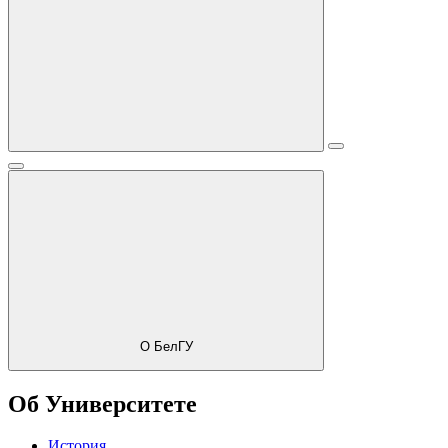
О БелГУ
Об Университете
История