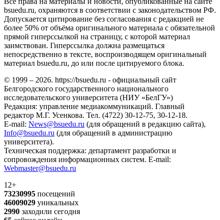
Все права на материалы и новости, опубликованные на сайте
bsuedu.ru, охраняются в соответствии с законодательством РФ.
Допускается цитирование без согласования с редакцией не
более 50% от объёма оригинального материала с обязательной
прямой гиперссылкой на страницу, с которой материал
заимствован. Гиперссылка должна размещаться
непосредственно в тексте, воспроизводящем оригинальный
материал bsuedu.ru, до или после цитируемого блока.
© 1999 – 2026. https://bsuedu.ru - официальный сайт
Белгородского государственного национального
исследовательского университета (НИУ «БелГУ»)
Редакция: управление медиакоммуникаций. Главный
редактор М.Г. Усенкова. Тел. (4722) 30-12-75, 30-12-18.
E-mail:
News@bsuedu.ru
(для обращений в редакцию сайта),
Info@bsuedu.ru
(для обращений в администрацию
университета).
Техническая поддержка: департамент разработки и
сопровождения информационных систем. E-mail:
Webmaster@bsuedu.ru
12+
73230995
посещений
46009029
уникальных
2990
заходили сегодня