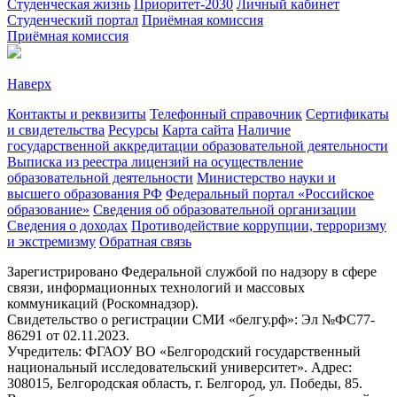
Студенческая жизнь
Приоритет-2030
Личный кабинет
Студенческий портал
Приёмная комиссия
Приёмная комиссия
Наверх
Контакты и реквизиты
Телефонный справочник
Сертификаты
и свидетельства
Ресурсы
Карта сайта
Наличие
государственной аккредитации образовательной деятельности
Выписка из реестра лицензий на осуществление
образовательной деятельности
Министерствo науки и
высшего образования РФ
Федеральный портал «Российское
образование»
Сведения об образовательной организации
Сведения о доходах
Противодействие коррупции, терроризму
и экстремизму
Обратная связь
Зарегистрировано Федеральной службой по надзору в сфере
связи, информационных технологий и массовых
коммуникаций (Роскомнадзор).
Свидетельство о регистрации СМИ «белгу.рф»: Эл №ФС77-
86291 от 02.11.2023.
Учредитель: ФГАОУ ВО «Белгородский государственный
национальный исследовательский университет». Адрес:
308015, Белгородская область, г. Белгород, ул. Победы, 85.