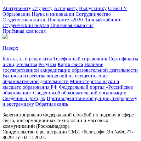
Абитуриенту
Студенту
Аспиранту
Выпускнику
О БелГУ
Образование
Наука и инновации
Сотрудничество
Студенческая жизнь
Приоритет-2030
Личный кабинет
Студенческий портал
Приёмная комиссия
Приёмная комиссия
Наверх
Контакты и реквизиты
Телефонный справочник
Сертификаты
и свидетельства
Ресурсы
Карта сайта
Наличие
государственной аккредитации образовательной деятельности
Выписка из реестра лицензий на осуществление
образовательной деятельности
Министерствo науки и
высшего образования РФ
Федеральный портал «Российское
образование»
Сведения об образовательной организации
Сведения о доходах
Противодействие коррупции, терроризму
и экстремизму
Обратная связь
Зарегистрировано Федеральной службой по надзору в сфере
связи, информационных технологий и массовых
коммуникаций (Роскомнадзор).
Свидетельство о регистрации СМИ «белгу.рф»: Эл №ФС77-
86291 от 02.11.2023.