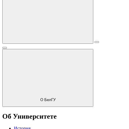
О БелГУ
Об Университете
История