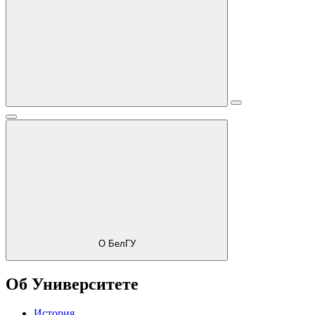
О БелГУ
Об Университете
История