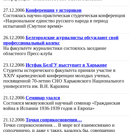
27.12.2006
Конференция у историков
Состоялась научно-практическая студенческая конференция
«Национальное единство русского народа в период
испытаний (Смутное время)»
26.12.2006
Белгородские журналисты обсуждают свой
профессиональный кодекс
На факультете журналистики состоялось заседание
областного Пресс-клуба
23.12.2006
Истфак БелГУ выступает в Харькове
Студенты исторического факультета приняли участие в
XXIV краеведческой конференции молодых ученых,
посвященной 70-летию СНО Харьковского Национального
университета им. В.Н. Каразина
21.12.2006
Семинар удался
Состоялся межвузовский научный семинар «Гражданская
война в Испании 1936-1939 годов и Европа»
21.12.2006
Точки соприкосновения…
Точки соприкосновения… В мире всё взаимосвязано и
соподчинено, и даже у таких, казалось бы, совершенно