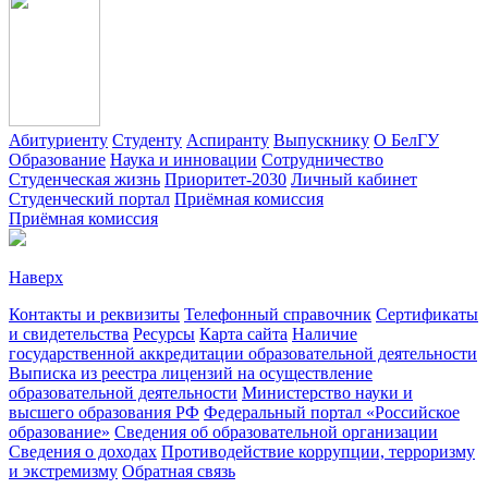
Абитуриенту
Студенту
Аспиранту
Выпускнику
О БелГУ
Образование
Наука и инновации
Сотрудничество
Студенческая жизнь
Приоритет-2030
Личный кабинет
Студенческий портал
Приёмная комиссия
Приёмная комиссия
Наверх
Контакты и реквизиты
Телефонный справочник
Сертификаты
и свидетельства
Ресурсы
Карта сайта
Наличие
государственной аккредитации образовательной деятельности
Выписка из реестра лицензий на осуществление
образовательной деятельности
Министерствo науки и
высшего образования РФ
Федеральный портал «Российское
образование»
Сведения об образовательной организации
Сведения о доходах
Противодействие коррупции, терроризму
и экстремизму
Обратная связь