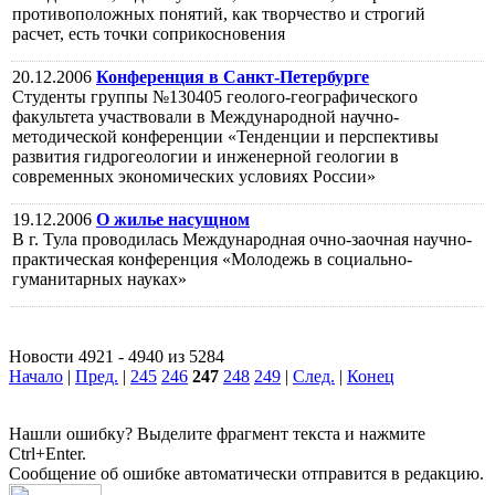
противоположных понятий, как творчество и строгий
расчет, есть точки соприкосновения
20.12.2006
Конференция в Санкт-Петербурге
Студенты группы №130405 геолого-географического
факультета участвовали в Международной научно-
методической конференции «Тенденции и перспективы
развития гидрогеологии и инженерной геологии в
современных экономических условиях России»
19.12.2006
О жилье насущном
В г. Тула проводилась Международная очно-заочная научно-
практическая конференция «Молодежь в социально-
гуманитарных науках»
Новости 4921 - 4940 из 5284
Начало
|
Пред.
|
245
246
247
248
249
|
След.
|
Конец
Нашли ошибку? Выделите фрагмент текста и нажмите
Ctrl+Enter.
Сообщение об ошибке автоматически отправится в редакцию.