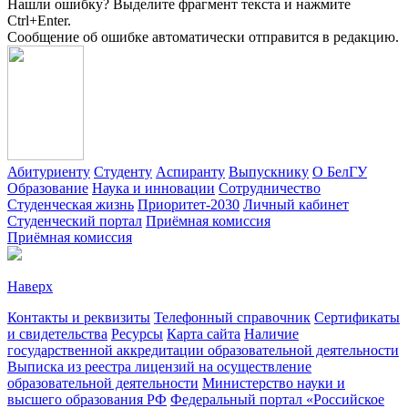
Нашли ошибку? Выделите фрагмент текста и нажмите
Ctrl+Enter.
Сообщение об ошибке автоматически отправится в редакцию.
Абитуриенту
Студенту
Аспиранту
Выпускнику
О БелГУ
Образование
Наука и инновации
Сотрудничество
Студенческая жизнь
Приоритет-2030
Личный кабинет
Студенческий портал
Приёмная комиссия
Приёмная комиссия
Наверх
Контакты и реквизиты
Телефонный справочник
Сертификаты
и свидетельства
Ресурсы
Карта сайта
Наличие
государственной аккредитации образовательной деятельности
Выписка из реестра лицензий на осуществление
образовательной деятельности
Министерствo науки и
высшего образования РФ
Федеральный портал «Российское