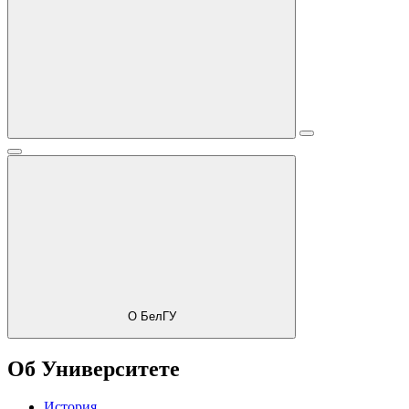
О БелГУ
Об Университете
История