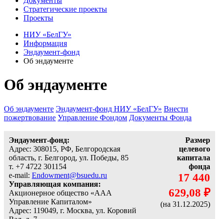
Документы
Стратегические проекты
Проекты
НИУ «БелГУ»
Информация
Эндаумент-фонд
Об эндаументе
Об эндаументе
Об эндаументе
Эндаумент-фонд НИУ «БелГУ»
Внести
пожертвование
Управление Фондом
Документы Фонда
Эндаумент-фонд:
Размер
Адрес: 308015, РФ, Белгородская
целевого
область, г. Белгород, ул. Победы, 85
капитала
т. +7 4722 301154
фонда
e-mail:
Endowment@bsuedu.ru
17 440
Управляющая компания:
629,08 ₽
Акционерное общество «ААА
Управление Капиталом»
(на 31.12.2025)
Адрес: 119049, г. Москва, ул. Коровий