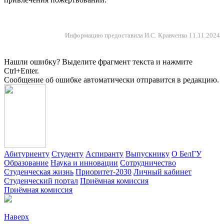
Информацию предоставила И.С. Кравченко 11.11.2024
Нашли ошибку? Выделите фрагмент текста и нажмите
Ctrl+Enter.
Сообщение об ошибке автоматически отправится в редакцию.
Абитуриенту
Студенту
Аспиранту
Выпускнику
О БелГУ
Образование
Наука и инновации
Сотрудничество
Студенческая жизнь
Приоритет-2030
Личный кабинет
Студенческий портал
Приёмная комиссия
Приёмная комиссия
Наверх