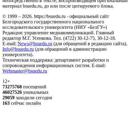
непосредственно в тексте, воспроизводящем оригинальный
материал bsuedu.ru, до или после цитируемого блока.
© 1999 – 2026. https://bsuedu.ru - официальный сайт
Белгородского государственного национального
исследовательского университета (НИУ «БелГУ»)
Редакция: управление медиакоммуникаций. Главный
редактор М.Г. Усенкова. Тел. (4722) 30-12-75, 30-12-18.
E-mail:
News@bsuedu.ru
(для обращений в редакцию сайта),
Info@bsuedu.ru
(для обращений в администрацию
университета).
Техническая поддержка: департамент разработки и
сопровождения информационных систем. E-mail:
Webmaster@bsuedu.ru
12+
73275768
посещений
46027526
уникальных
29059
заходили сегодня
163
сейчас онлайн