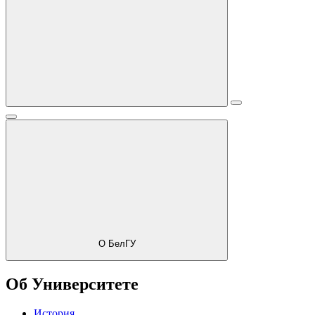
О БелГУ
Об Университете
История