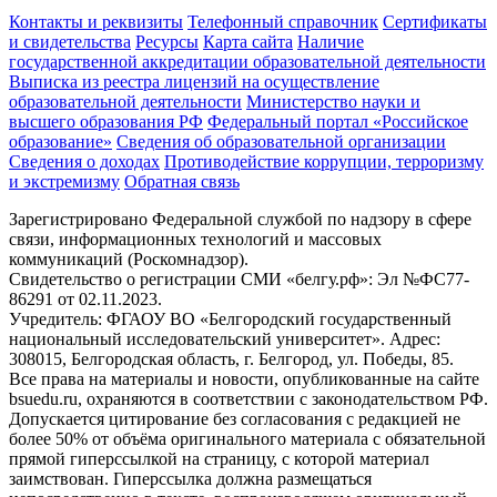
Контакты и реквизиты
Телефонный справочник
Сертификаты
и свидетельства
Ресурсы
Карта сайта
Наличие
государственной аккредитации образовательной деятельности
Выписка из реестра лицензий на осуществление
образовательной деятельности
Министерствo науки и
высшего образования РФ
Федеральный портал «Российское
образование»
Сведения об образовательной организации
Сведения о доходах
Противодействие коррупции, терроризму
и экстремизму
Обратная связь
Зарегистрировано Федеральной службой по надзору в сфере
связи, информационных технологий и массовых
коммуникаций (Роскомнадзор).
Свидетельство о регистрации СМИ «белгу.рф»: Эл №ФС77-
86291 от 02.11.2023.
Учредитель: ФГАОУ ВО «Белгородский государственный
национальный исследовательский университет». Адрес:
308015, Белгородская область, г. Белгород, ул. Победы, 85.
Все права на материалы и новости, опубликованные на сайте
bsuedu.ru, охраняются в соответствии с законодательством РФ.
Допускается цитирование без согласования с редакцией не
более 50% от объёма оригинального материала с обязательной
прямой гиперссылкой на страницу, с которой материал
заимствован. Гиперссылка должна размещаться