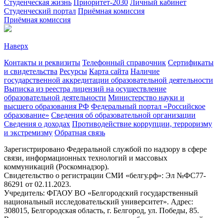
Студенческая жизнь
Приоритет-2030
Личный кабинет
Студенческий портал
Приёмная комиссия
Приёмная комиссия
Наверх
Контакты и реквизиты
Телефонный справочник
Сертификаты
и свидетельства
Ресурсы
Карта сайта
Наличие
государственной аккредитации образовательной деятельности
Выписка из реестра лицензий на осуществление
образовательной деятельности
Министерствo науки и
высшего образования РФ
Федеральный портал «Российское
образование»
Сведения об образовательной организации
Сведения о доходах
Противодействие коррупции, терроризму
и экстремизму
Обратная связь
Зарегистрировано Федеральной службой по надзору в сфере
связи, информационных технологий и массовых
коммуникаций (Роскомнадзор).
Свидетельство о регистрации СМИ «белгу.рф»: Эл №ФС77-
86291 от 02.11.2023.
Учредитель: ФГАОУ ВО «Белгородский государственный
национальный исследовательский университет». Адрес:
308015, Белгородская область, г. Белгород, ул. Победы, 85.