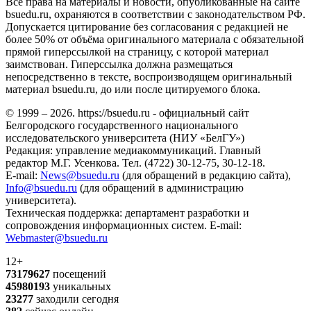
Все права на материалы и новости, опубликованные на сайте
bsuedu.ru, охраняются в соответствии с законодательством РФ.
Допускается цитирование без согласования с редакцией не
более 50% от объёма оригинального материала с обязательной
прямой гиперссылкой на страницу, с которой материал
заимствован. Гиперссылка должна размещаться
непосредственно в тексте, воспроизводящем оригинальный
материал bsuedu.ru, до или после цитируемого блока.
© 1999 – 2026. https://bsuedu.ru - официальный сайт
Белгородского государственного национального
исследовательского университета (НИУ «БелГУ»)
Редакция: управление медиакоммуникаций. Главный
редактор М.Г. Усенкова. Тел. (4722) 30-12-75, 30-12-18.
E-mail:
News@bsuedu.ru
(для обращений в редакцию сайта),
Info@bsuedu.ru
(для обращений в администрацию
университета).
Техническая поддержка: департамент разработки и
сопровождения информационных систем. E-mail:
Webmaster@bsuedu.ru
12+
73179627
посещений
45980193
уникальных
23277
заходили сегодня