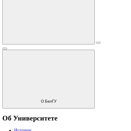
О БелГУ
Об Университете
История