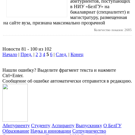
абитуриентов, поступающих
в НИУ «БелГУ» на
бакалавриат (специалитет) и
магистратуру, размещенная
на сайте вуза, признана максимально прозрачной
Количество показов: 2685
Новости 81 - 100 из 102
Начало
|
Пред.
|
2
3
4
5
6
|
След.
|
Конец
Нашли ошибку? Выделите фрагмент текста и нажмите
Ctrl+Enter.
Сообщение об ошибке автоматически отправится в редакцию.
Абитуриенту
Студенту
Аспиранту
Выпускнику
О БелГУ
Образование
Наука и инновации
Сотрудничество