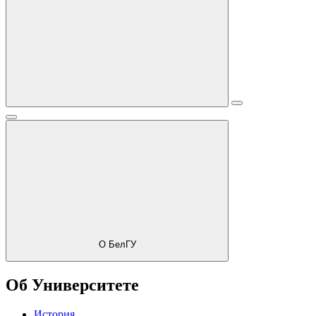
О БелГУ
Об Университете
История