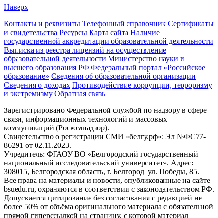
Наверх
Контакты и реквизиты
Телефонный справочник
Сертификаты
и свидетельства
Ресурсы
Карта сайта
Наличие
государственной аккредитации образовательной деятельности
Выписка из реестра лицензий на осуществление
образовательной деятельности
Министерствo науки и
высшего образования РФ
Федеральный портал «Российское
образование»
Сведения об образовательной организации
Сведения о доходах
Противодействие коррупции, терроризму
и экстремизму
Обратная связь
Зарегистрировано Федеральной службой по надзору в сфере
связи, информационных технологий и массовых
коммуникаций (Роскомнадзор).
Свидетельство о регистрации СМИ «белгу.рф»: Эл №ФС77-
86291 от 02.11.2023.
Учредитель: ФГАОУ ВО «Белгородский государственный
национальный исследовательский университет». Адрес:
308015, Белгородская область, г. Белгород, ул. Победы, 85.
Все права на материалы и новости, опубликованные на сайте
bsuedu.ru, охраняются в соответствии с законодательством РФ.
Допускается цитирование без согласования с редакцией не
более 50% от объёма оригинального материала с обязательной
прямой гиперссылкой на страницу, с которой материал