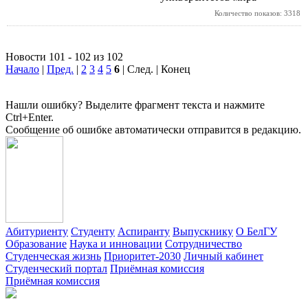
Количество показов: 3318
Новости 101 - 102 из 102
Начало
|
Пред.
|
2
3
4
5
6
| След. | Конец
Нашли ошибку? Выделите фрагмент текста и нажмите
Ctrl+Enter.
Сообщение об ошибке автоматически отправится в редакцию.
Абитуриенту
Студенту
Аспиранту
Выпускнику
О БелГУ
Образование
Наука и инновации
Сотрудничество
Студенческая жизнь
Приоритет-2030
Личный кабинет
Студенческий портал
Приёмная комиссия
Приёмная комиссия