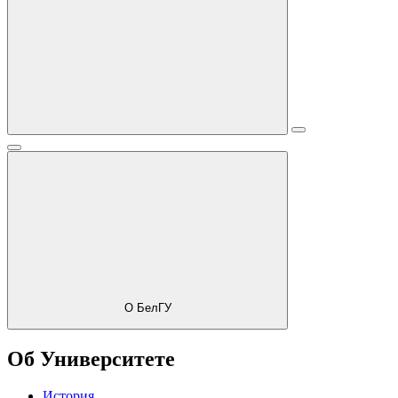
О БелГУ
Об Университете
История