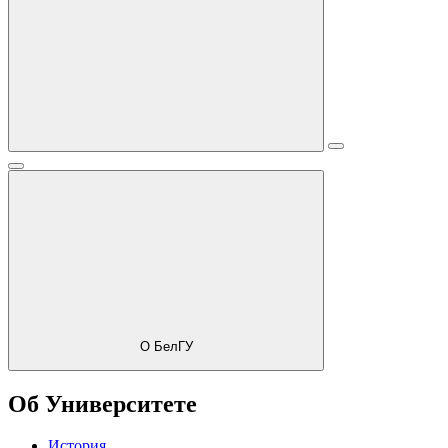
О БелГУ
Об Университете
История