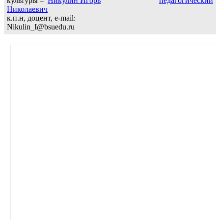
культуры –
Никулин Игорь
педагогический
Николаевич
к.п.н, доцент, e-mail:
Nikulin_I@bsuedu.ru