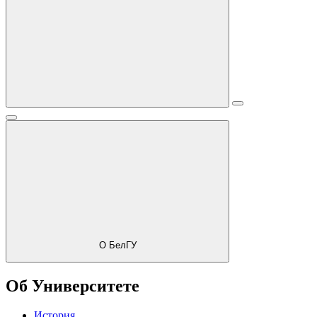
О БелГУ
Об Университете
История