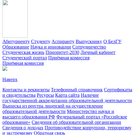
Абитуриенту
Студенту
Аспиранту
Выпускнику
О БелГУ
Образование
Наука и инновации
Сотрудничество
Студенческая жизнь
Приоритет-2030
Личный кабинет
Студенческий портал
Приёмная комиссия
Приёмная комиссия
Наверх
Контакты и реквизиты
Телефонный справочник
Сертификаты
и свидетельства
Ресурсы
Карта сайта
Наличие
государственной аккредитации образовательной деятельности
Выписка из реестра лицензий на осуществление
образовательной деятельности
Министерствo науки и
высшего образования РФ
Федеральный портал «Российское
образование»
Сведения об образовательной организации
Сведения о доходах
Противодействие коррупции, терроризму
и экстремизму
Обратная связь